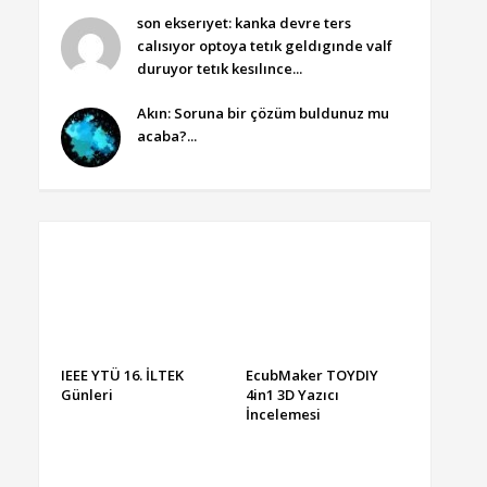
son ekserıyet: kanka devre ters
calısıyor optoya tetık geldıgınde valf
duruyor tetık kesılınce...
Akın: Soruna bir çözüm buldunuz mu
acaba?...
IEEE YTÜ 16. İLTEK
EcubMaker TOYDIY
Günleri
4in1 3D Yazıcı
İncelemesi