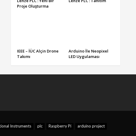
Lenze PLC : Yeni Bir
Lenze PLC : Tanıtım
Proje Oluşturma
IEEE – İÜC Alçin Drone
Arduino İle Neopixel
Takımı
LED Uygulaması
ional Instruments
plc
Raspberry Pi
arduino project