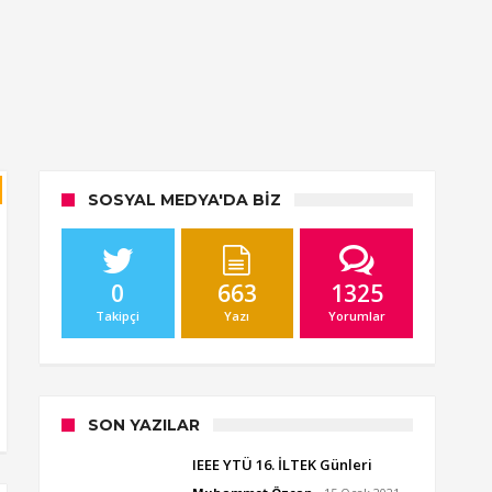
SOSYAL MEDYA'DA BIZ
0
663
1325
Takipçi
Yazı
Yorumlar
SON YAZILAR
IEEE YTÜ 16. İLTEK Günleri