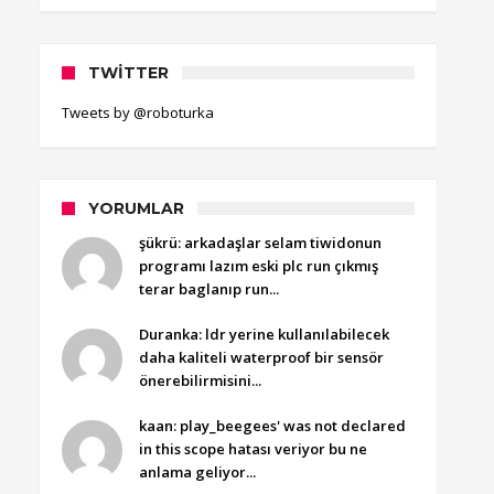
TWITTER
Tweets by @roboturka
YORUMLAR
şükrü: arkadaşlar selam tiwidonun
programı lazım eski plc run çıkmış
terar baglanıp run...
Duranka: ldr yerine kullanılabilecek
daha kaliteli waterproof bir sensör
önerebilirmisini...
kaan: play_beegees' was not declared
in this scope hatası veriyor bu ne
anlama geliyor...