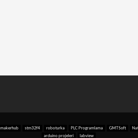
makerhub
stm32f4
roboturka
PLC Programlama
GMTSoft
Nat
arduino projeleri
labview