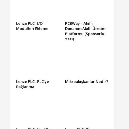
Lenze PLC : I/O
PCBWay – Akıllı
Modülleri Ekleme
Donanım Akıllı Üretim
Platformu (Sponsorlu
Yazı)
Lenze PLC : PLC’ye
Mikroakışkanlar Nedir?
Bağlanma