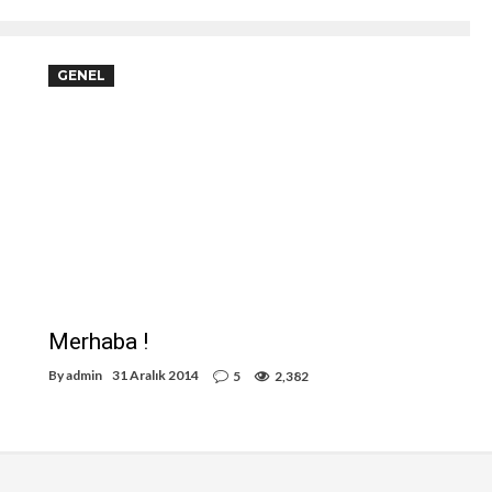
GENEL
Merhaba !
By
admin
31 Aralık 2014
5
2,382