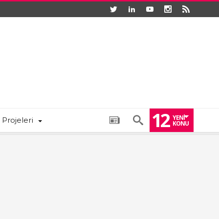
12
YENI
 Projeleri
KONU