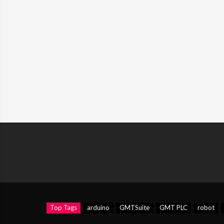
Top Tags
arduino
GMTSuite
GMT PLC
robot