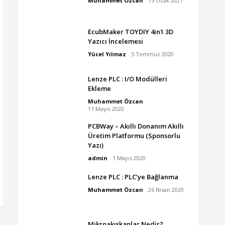
Muhammet Özcan
15 Ocak 2021
EcubMaker TOYDIY 4in1 3D
Yazıcı İncelemesi
Yücel Yılmaz
5 Temmuz 2020
Lenze PLC : I/O Modülleri
Ekleme
Muhammet Özcan
17 Mayıs 2020
PCBWay – Akıllı Donanım Akıllı
Üretim Platformu (Sponsorlu
Yazı)
admin
1 Mayıs 2020
Lenze PLC : PLC’ye Bağlanma
Muhammet Özcan
26 Nisan 2020
Mikroakışkanlar Nedir?