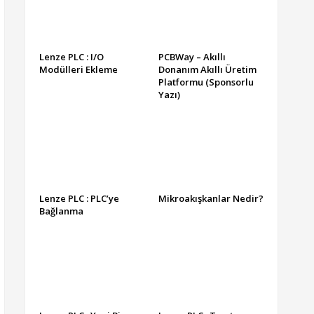
Lenze PLC : I/O
PCBWay – Akıllı
Modülleri Ekleme
Donanım Akıllı Üretim
Platformu (Sponsorlu
Yazı)
Lenze PLC : PLC’ye
Mikroakışkanlar Nedir?
Bağlanma