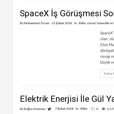
SpaceX İş Görüşmesi Sor
By
Muhammet Özcan
21 Şubat 2018
in :
Bilim
,
Genel
,
Havacılık ve
SpaceX’i
olan , m
Elon Mu
dönüşebi
cevap ve
büyük ve
Daha F
Elektrik Enerjisi İle Gül
7 Şubat 2018
in :
Bilim
By
Buğra Unutmaz
0
2,17