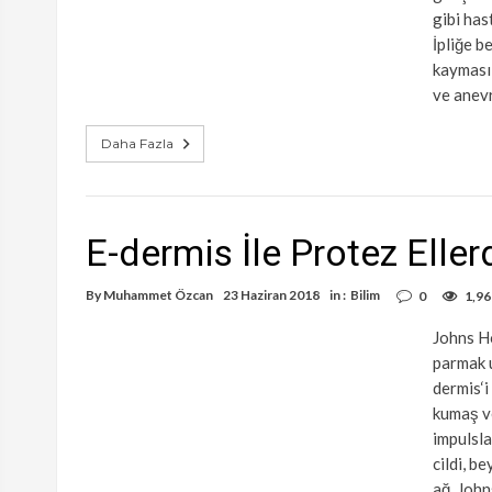
gibi has
İpliğe 
kayması 
ve anev
Daha Fazla
E-dermis İle Protez Elle
By
Muhammet Özcan
23 Haziran 2018
in :
Bilim
0
1,96
Johns Ho
parmak u
dermis‘i
kumaş ve
impulsla
cildi, b
ağ, John