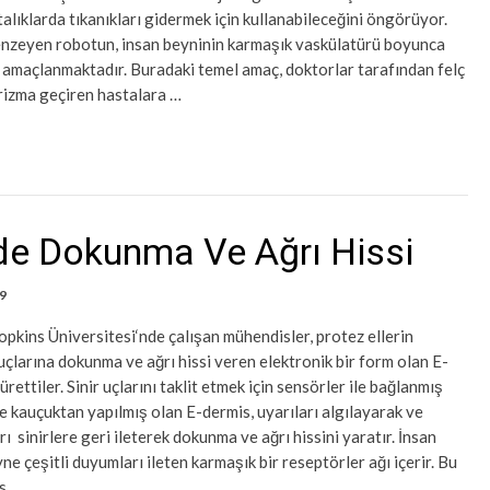
talıklarda tıkanıkları gidermek için kullanabileceğini öngörüyor.
benzeyen robotun, insan beyninin karmaşık vaskülatürü boyunca
amaçlanmaktadır. Buradaki temel amaç, doktorlar tarafından felç
rizma geçiren hastalara …
rde Dokunma Ve Ağrı Hissi
9
pkins Üniversitesi‘nde çalışan mühendisler, protez ellerin
çlarına dokunma ve ağrı hissi veren elektronik bir form olan E-
 ürettiler. Sinir uçlarını taklit etmek için sensörler ile bağlanmış
 kauçuktan yapılmış olan E-dermis, uyarıları algılayarak ve
rı sinirlere geri ileterek dokunma ve ağrı hissini yaratır. İnsan
eyne çeşitli duyumları ileten karmaşık bir reseptörler ağı içerir. Bu
s …