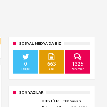
SOSYAL MEDYA'DA BIZ
0
663
1325
Takipçi
Yazı
Yorumlar
SON YAZILAR
IEEE YTÜ 16. İLTEK Günleri