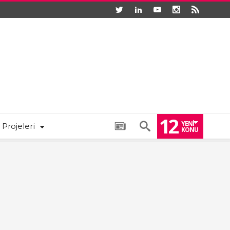
12
YENI
 Projeleri
KONU