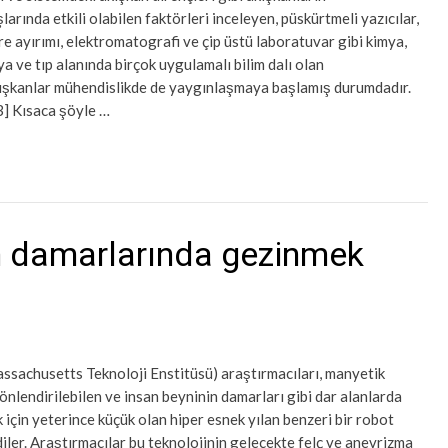
larında etkili olabilen faktörleri inceleyen, püskürtmeli yazıcılar,
e ayırımı, elektromatografi ve çip üstü laboratuvar gibi kimya,
a ve tıp alanında birçok uygulamalı bilim dalı olan
ışkanlar mühendislikde de yaygınlaşmaya başlamış durumdadır.
3] Kısaca şöyle …
in damarlarında gezinmek
ssachusetts Teknoloji Enstitüsü) araştırmacıları, manyetik
önlendirilebilen ve insan beyninin damarları gibi dar alanlarda
 için yeterince küçük olan hiper esnek yılan benzeri bir robot
diler. Araştırmacılar bu teknolojinin gelecekte felç ve anevrizma