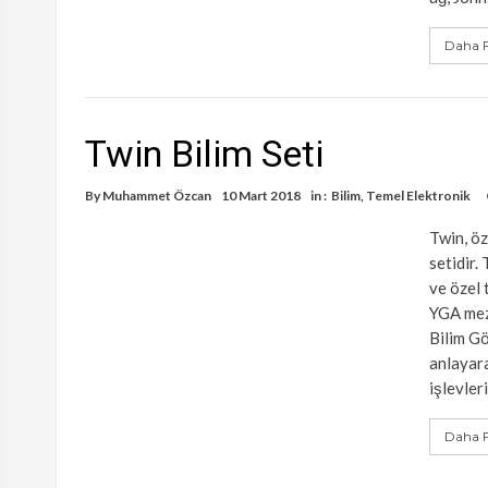
Daha F
Twin Bilim Seti
By
Muhammet Özcan
10 Mart 2018
in :
Bilim
,
Temel Elektronik
Twin, öz
setidir.
ve özel 
YGA mez
Bilim Gö
anlayara
işlevler
Daha F