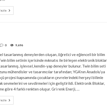
azla
0
9,696
el tasarlanmış deneylerden oluşan, öğretici ve eğlenceli bir bilim
 Twin bilim setinin içerisinde mıknatıs ile birleşen elektronik bloklar
tasarlanmış, işlevsel, kendin-yap deneyler bulunur. Twin bilim seti
unu mühendisler ve tasarımcılar tarafından; YGA’nın Anadolu’ya
çü projesi kapsamında çocukların çevrelerindeki herşeyi bilimle
k sevmelerini ve sevdirmeleri için geliştirildi. Elektronik Bloklar,
ine göre 4 farklı renkten oluşur. Gri renk Enerji, …
azla