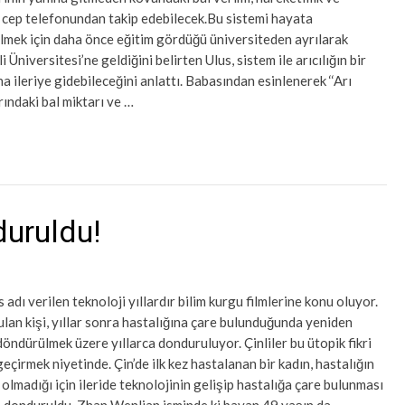
ı cep telefonundan takip edebilecek.Bu sistemi hayata
lmek için daha önce eğitim gördüğü üniversiteden ayrılarak
i Üniversitesi’ne geldiğini belirten Ulus, sistem ile arıcılığın bir
a ileriye gidebileceğini anlattı. Babasından esinlenerek ‘‘Arı
ındaki bal miktarı ve …
duruldu!
 adı verilen teknoloji yıllardır bilim kurgu filmlerine konu oluyor.
an kişi, yıllar sonra hastalığına çare bulunduğunda yeniden
öndürülmek üzere yıllarca donduruluyor. Çinliler bu ütopik fikri
eçirmek niyetinde. Çin’de ilk kez hastalanan bir kadın, hastalığın
 olmadığı için ileride teknolojinin gelişip hastalığa çare bulunması