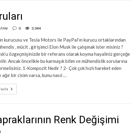
uları
 Uzay
0
3,044
n kurucusu ve Tesla Motors ile PayPal’ın kurucu ortaklarından
ühendis , mücit , girişimci Elon Musk ile çalışmak ister misiniz ?
sk’u özgeçmişinizde bir referans olarak koyma hayaliniz gerçeğe
lir. Ancak öncelikle bu karmaşık bilim ve mühendislik sorularına
rmelisiniz. 1-Kompozit Nedir ? 2- Çok çok hızlı hareket eden
 ağır bir cisim varsa, bunu nasıl …
azla
 Yapraklarının Renk Değişimi
3