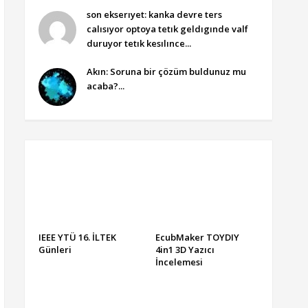
son ekserıyet: kanka devre ters
calısıyor optoya tetık geldıgınde valf
duruyor tetık kesılınce...
Akın: Soruna bir çözüm buldunuz mu
acaba?...
IEEE YTÜ 16. İLTEK
EcubMaker TOYDIY
Günleri
4in1 3D Yazıcı
İncelemesi