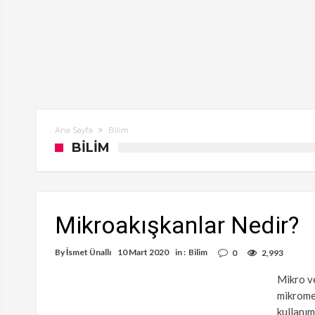
Ana Sayfa
Bilim
BILIM
Mikroakışkanlar Nedir?
By
İsmet Ünallı
10 Mart 2020
in :
Bilim
0
2,993
Mikro ve
mikromet
kullanım