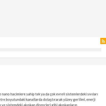
 nano hacimlere sahip tek ya da çok evreli sistemlerdeki sıvıları
re boyutundaki kanallarda dolaştırarak yüzey gerilimi, enerji
ı ve sistemdeki akışkan dirençleri gibi akışkanların