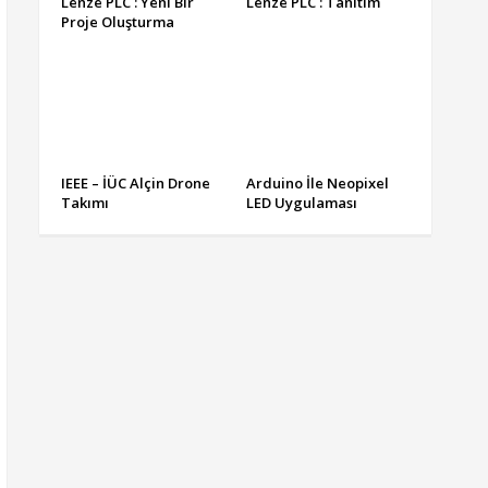
Lenze PLC : Yeni Bir
Lenze PLC : Tanıtım
Proje Oluşturma
IEEE – İÜC Alçin Drone
Arduino İle Neopixel
Takımı
LED Uygulaması