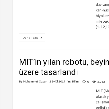
davranış
kan-hücr
biyokimy
mikroak
[1-12,1
Daha Fazla
MIT’in yılan robotu, bey
üzere tasarlandı
By
Muhammet Özcan
2 Eylül 2019
in :
Bilim
0
2,763
MIT (Ma
olarak y
çalışmak
geliştir