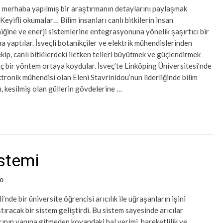
 merhaba yapılmış bir araştırmanın detaylarını paylaşmak
 Keyifli okumalar… Bilim insanları canlı bitkilerin insan
iğine ve enerji sistemlerine entegrasyonuna yönelik şaşırtıcı bir
a yaptılar. İsveçli botanikçiler ve elektrik mühendislerinden
kip, canlı bitkilerdeki iletken telleri büyütmek ve güçlendirmek
inç bir yöntem ortaya koydular. İsveç’te Linköping Üniversitesi’nde
tronik mühendisi olan Eleni Stavrinidou’nun liderliğinde bilim
ı, kesilmiş olan güllerin gövdelerine …
istemi
0
li’nde bir üniversite öğrencisi arıcılık ile uğraşanların işini
tıracak bir sistem geliştirdi. Bu sistem sayesinde arıcılar
ının yanına gitmeden kovandaki bal verimi, hareketlilik ve