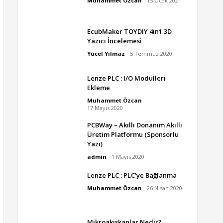
Muhammet Özcan
15 Ocak 2021
EcubMaker TOYDIY 4in1 3D
Yazıcı İncelemesi
Yücel Yılmaz
5 Temmuz 2020
Lenze PLC : I/O Modülleri
Ekleme
Muhammet Özcan
17 Mayıs 2020
PCBWay – Akıllı Donanım Akıllı
Üretim Platformu (Sponsorlu
Yazı)
admin
1 Mayıs 2020
Lenze PLC : PLC’ye Bağlanma
Muhammet Özcan
26 Nisan 2020
Mikroakışkanlar Nedir?