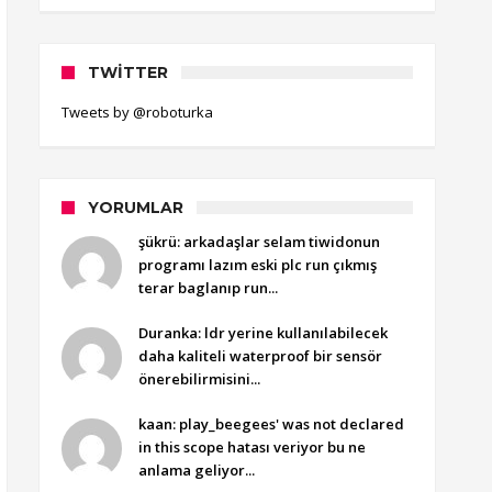
TWITTER
Tweets by @roboturka
YORUMLAR
şükrü: arkadaşlar selam tiwidonun
programı lazım eski plc run çıkmış
terar baglanıp run...
Duranka: ldr yerine kullanılabilecek
daha kaliteli waterproof bir sensör
önerebilirmisini...
kaan: play_beegees' was not declared
in this scope hatası veriyor bu ne
anlama geliyor...