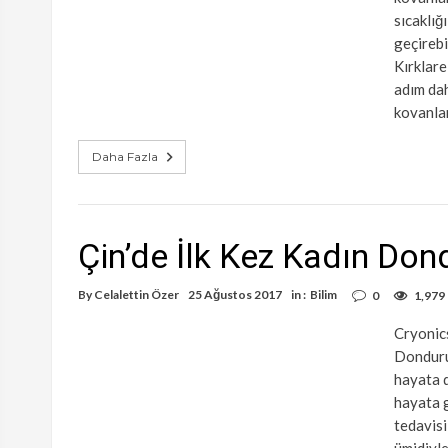
sıcaklığ
geçirebi
Kırklarel
adım dah
kovanlar
Daha Fazla
Çin’de İlk Kez Kadın Don
By
Celalettin Özer
25 Ağustos 2017
in :
Bilim
0
1,979
Cryonics
Dondurul
hayata d
hayata g
tedavisi