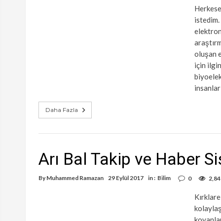
Herkese
istedim.
elektron
araştırm
oluşan e
için ilg
biyoelek
insanlar
Daha Fazla
Arı Bal Takip ve Haber S
By
Muhammed Ramazan
29 Eylül 2017
in :
Bilim
0
2,84
Kırklare
kolaylaş
kovanlar