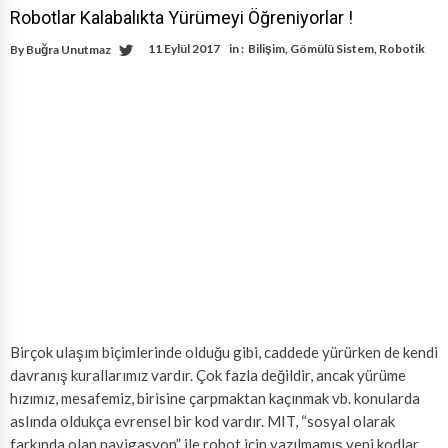
Robotlar Kalabalıkta Yürümeyi Öğreniyorlar !
11 Eylül 2017
in :
Bilişim
,
Gömülü Sistem
,
Robotik
By
Buğra Unutmaz
Birçok ulaşım biçimlerinde olduğu gibi, caddede yürürken de kendi
davranış kurallarımız vardır. Çok fazla değildir, ancak yürüme
hızımız, mesafemiz, birisine çarpmaktan kaçınmak vb. konularda
aslında oldukça evrensel bir kod vardır. MIT, “sosyal olarak
farkında olan navigasyon” ile robot için yazılmamış yeni kodlar