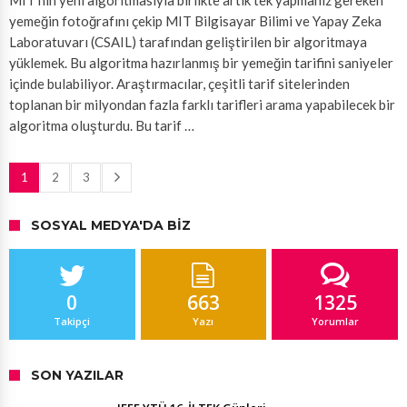
MIT’nin yeni algoritmasıyla birlikte artık tek yapmanız gereken
yemeğin fotoğrafını çekip MIT Bilgisayar Bilimi ve Yapay Zeka
Laboratuvarı (CSAIL) tarafından geliştirilen bir algoritmaya
yüklemek. Bu algoritma hazırlanmış bir yemeğin tarifini saniyeler
içinde bulabiliyor. Araştırmacılar, çeşitli tarif sitelerinden
toplanan bir milyondan fazla farklı tarifleri arama yapabilecek bir
algoritma oluşturdu. Bu tarif …
1
2
3
SOSYAL MEDYA'DA BIZ
0
663
1325
Takipçi
Yazı
Yorumlar
SON YAZILAR