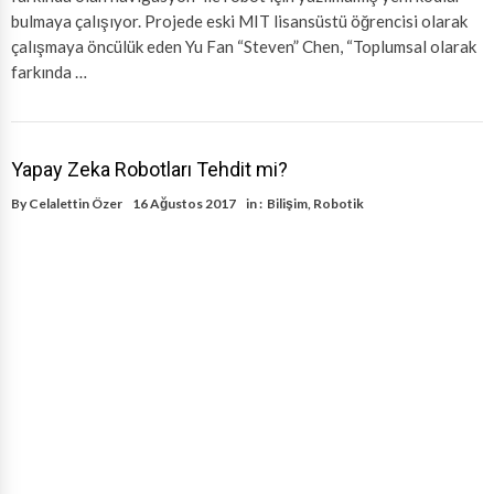
bulmaya çalışıyor. Projede eski MIT lisansüstü öğrencisi olarak
çalışmaya öncülük eden Yu Fan “Steven” Chen, “Toplumsal olarak
farkında …
Yapay Zeka Robotları Tehdit mi?
By
Celalettin Özer
16 Ağustos 2017
in :
Bilişim
,
Robotik