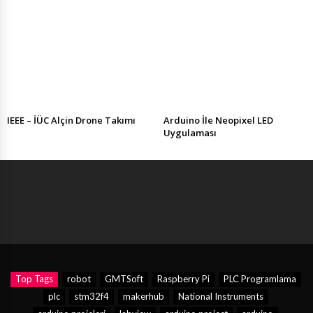
IEEE – İÜC Alçin Drone Takımı
Arduino İle Neopixel LED
Uygulaması
Top Tags
robot
GMTSoft
Raspberry Pi
PLC Programlama
plc
stm32f4
makerhub
National Instruments