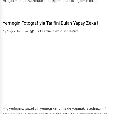
Araştırmacılar, yazdıklarında, işitme özürlü kişilerin bir …
Yemeğin Fotoğrafıyla Tarifini Bulan Yapay Zeka !
21 Temmuz 2017
in :
Bilişim
By
Buğra Unutmaz
Hiç yediğiniz güzel bir yemeği kendiniz de yapmak istediniz mi?