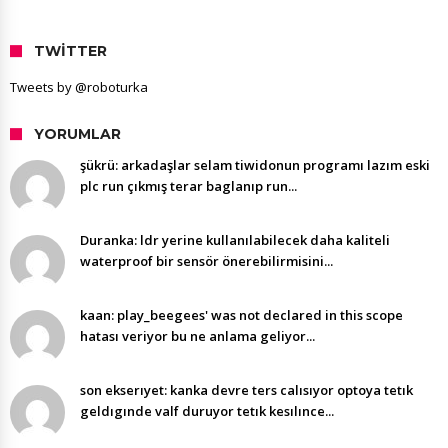
TWITTER
Tweets by @roboturka
YORUMLAR
şükrü: arkadaşlar selam tiwidonun programı lazım eski
plc run çıkmış terar baglanıp run...
Duranka: ldr yerine kullanılabilecek daha kaliteli
waterproof bir sensör önerebilirmisini...
kaan: play_beegees' was not declared in this scope
hatası veriyor bu ne anlama geliyor...
son ekserıyet: kanka devre ters calısıyor optoya tetık
geldıgınde valf duruyor tetık kesılınce...