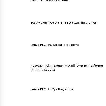
IEEE YTÜ 16. İLTEK Günleri
EcubMaker TOYDIY 4in1 3D Yazıcı İncelemesi
Lenze PLC : I/O Modülleri Ekleme
PCBWay – Akıllı Donanım Akıllı Üretim Platformu
(Sponsorlu Yazı)
Lenze PLC : PLC’ye Bağlanma