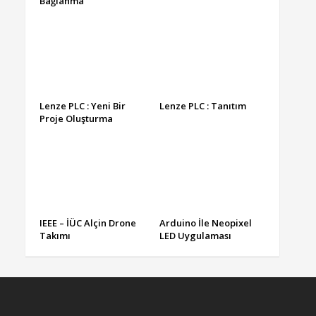
Bağlanma
Lenze PLC : Yeni Bir
Lenze PLC : Tanıtım
Proje Oluşturma
IEEE – İÜC Alçin Drone
Arduino İle Neopixel
Takımı
LED Uygulaması