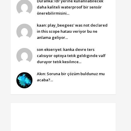
Duranka: ldr yerine kullanılabilecek
daha kaliteli waterproof bir sensör
önerebilirmisini...
kaan: play_beegees' was not declared
in this scope hatası veriyor bu ne
anlama geliyor...
son ekserıyet: kanka devre ters
calısıyor optoya tetık geldıgınde valf
duruyor tetık kesılınce...
Akın: Soruna bir çözüm buldunuz mu
acaba?...