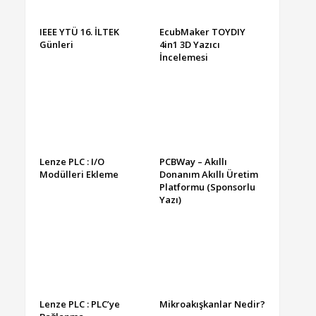
IEEE YTÜ 16. İLTEK
EcubMaker TOYDIY
Günleri
4in1 3D Yazıcı
İncelemesi
Lenze PLC : I/O
PCBWay – Akıllı
Modülleri Ekleme
Donanım Akıllı Üretim
Platformu (Sponsorlu
Yazı)
Lenze PLC : PLC’ye
Mikroakışkanlar Nedir?