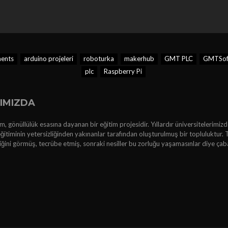
ments
arduino projeleri
roboturka
makerhub
GMT PLC
GMTSof
plc
Raspberry Pi
IMIZDA
, gönüllülük esasına dayanan bir eğitim projesidir. Yıllardır üniversitelerimizd
ğitiminin yetersizliğinden yakınanlar tarafından oluşturulmuş bir topluluktur. 
kliğini görmüş, tecrübe etmiş, sonraki nesiller bu zorluğu yaşamasınlar diye çab