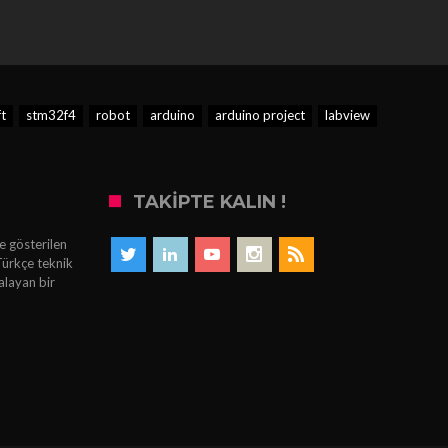
t
stm32f4
robot
arduino
arduino project
labview
TAKIPTE KALIN !
e gösterilen
Türkçe teknik
alayan bir