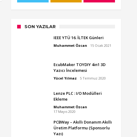
SON YAZILAR
IEEE YTÜ 16. İLTEK Günleri
Muhammet Özcan
15 Ocak 2021
EcubMaker TOYDIY 4in1 3D
Yazıcı İncelemesi
Yücel Yılmaz
5 Temmuz 2020
Lenze PLC : I/O Modülleri
Ekleme
Muhammet Özcan
17 Mayıs 2020
PCBWay – Akıllı Donanım Akıllı
Üretim Platformu (Sponsorlu
Yazı)