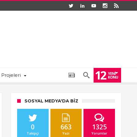
12
YENI
 Projeleri
KONU
SOSYAL MEDYA'DA BIZ
0
663
1325
Takipçi
Yazı
Yorumlar