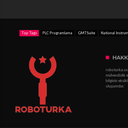
Top Tags
PLC Programlama
GMTSuite
National Instru
HAKK
roboturka.com
mühendislik e
bilginin eksi
oluşumdur.