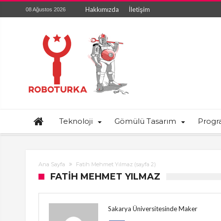
Hakkımızda
İletişim
08 Ağustos 2026
Teknoloji
Gömülü Tasarım
Prog
Ana Sayfa
Fatih Mehmet Yılmaz
(sayfa 2)
FATIH MEHMET YILMAZ
Sakarya Üniversitesinde Maker