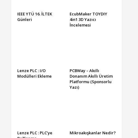
IEEE YTÜ 16. İLTEK
EcubMaker TOYDIY
Günleri
4in1 3D Yazıcı
İncelemesi
Lenze PLC : I/O
PCBWay – Akıllı
Modülleri Ekleme
Donanım Akıllı Üretim
Platformu (Sponsorlu
Yazı)
Lenze PLC : PLC’ye
Mikroakışkanlar Nedir?