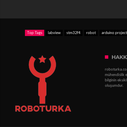
Top Tags
labview
stm32f4
robot
arduino project
HAKK
roboturka.com
mühendislik e
bilginin eksi
oluşumdur.