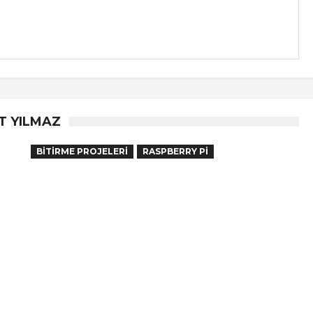
T YILMAZ
BITIRME PROJELERI
RASPBERRY PI