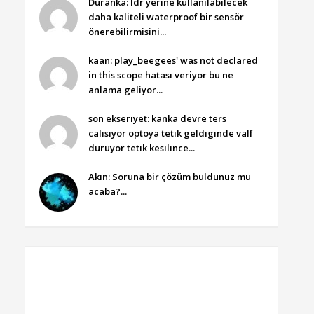
Duranka: ldr yerine kullanılabilecek
daha kaliteli waterproof bir sensör
önerebilirmisini...
kaan: play_beegees' was not declared
in this scope hatası veriyor bu ne
anlama geliyor...
son ekserıyet: kanka devre ters
calısıyor optoya tetık geldıgınde valf
duruyor tetık kesılınce...
Akın: Soruna bir çözüm buldunuz mu
acaba?...