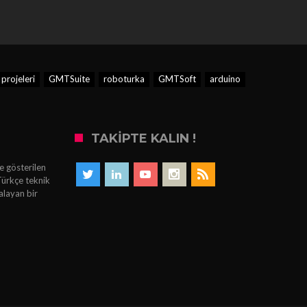
projeleri
GMTSuite
roboturka
GMTSoft
arduino
TAKIPTE KALIN !
e gösterilen
Türkçe teknik
alayan bir