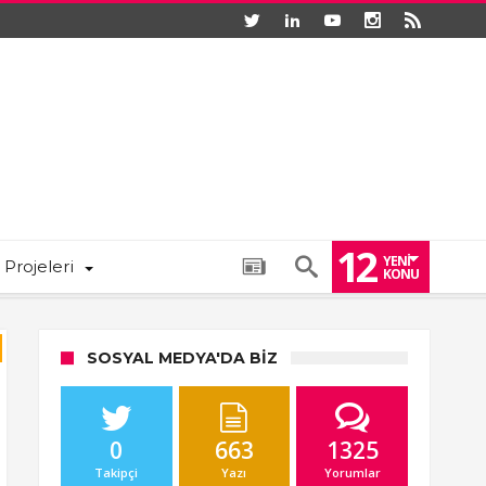
12
YENI
 Projeleri
KONU
SOSYAL MEDYA'DA BIZ
0
663
1325
Takipçi
Yazı
Yorumlar