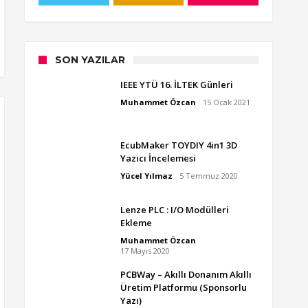
SON YAZILAR
IEEE YTÜ 16. İLTEK Günleri
Muhammet Özcan
15 Ocak 2021
EcubMaker TOYDIY 4in1 3D
Yazıcı İncelemesi
Yücel Yılmaz
5 Temmuz 2020
Lenze PLC : I/O Modülleri
Ekleme
Muhammet Özcan
17 Mayıs 2020
PCBWay – Akıllı Donanım Akıllı
Üretim Platformu (Sponsorlu
Yazı)