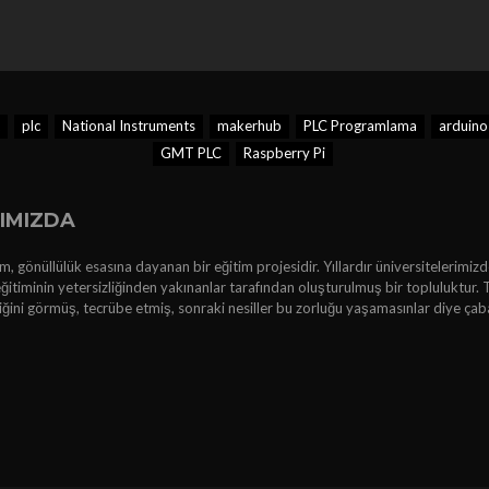
plc
National Instruments
makerhub
PLC Programlama
arduino 
GMT PLC
Raspberry Pi
IMIZDA
, gönüllülük esasına dayanan bir eğitim projesidir. Yıllardır üniversitelerimizd
ğitiminin yetersizliğinden yakınanlar tarafından oluşturulmuş bir topluluktur. 
kliğini görmüş, tecrübe etmiş, sonraki nesiller bu zorluğu yaşamasınlar diye çab