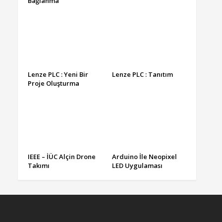
Bağlanma
Lenze PLC : Yeni Bir
Lenze PLC : Tanıtım
Proje Oluşturma
IEEE – İÜC Alçin Drone
Arduino İle Neopixel
Takımı
LED Uygulaması