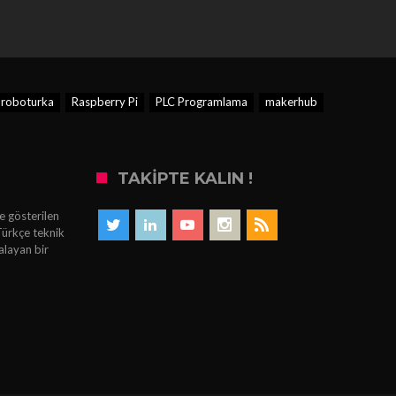
roboturka
Raspberry Pi
PLC Programlama
makerhub
TAKIPTE KALIN !
e gösterilen
Türkçe teknik
alayan bir