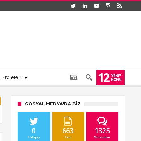
12
YENI
 Projeleri
KONU
SOSYAL MEDYA'DA BIZ
0
663
1325
Takipçi
Yazı
Yorumlar