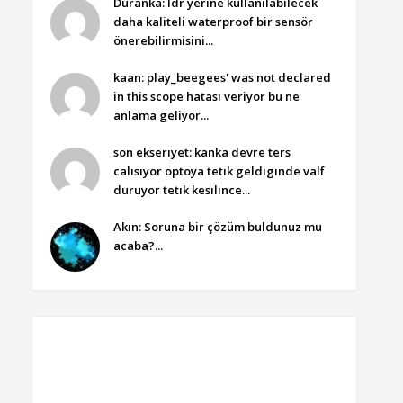
Duranka: ldr yerine kullanılabilecek
daha kaliteli waterproof bir sensör
önerebilirmisini...
kaan: play_beegees' was not declared
in this scope hatası veriyor bu ne
anlama geliyor...
son ekserıyet: kanka devre ters
calısıyor optoya tetık geldıgınde valf
duruyor tetık kesılınce...
Akın: Soruna bir çözüm buldunuz mu
acaba?...