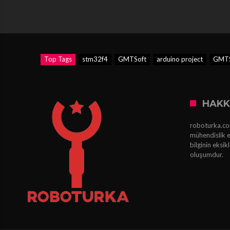
Top Tags
stm32f4
GMTSoft
arduino project
GMTS
HAKK
roboturka.com
mühendislik e
bilginin eksi
oluşumdur.