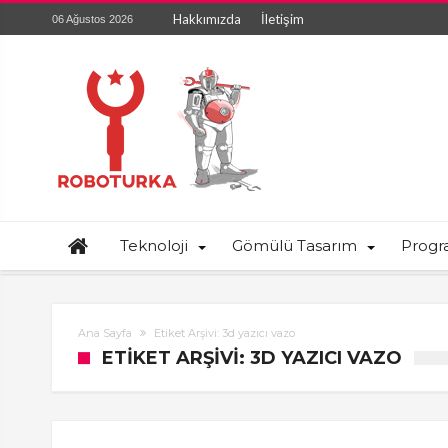
Hakkımızda
İletişim
06 Ağustos 2026
Teknoloji
Gömülü Tasarım
Prog
Ana Sayfa
Etiket Arşivi: 3d yazıcı vazo
ETIKET ARŞIVI: 3D YAZICI VAZO