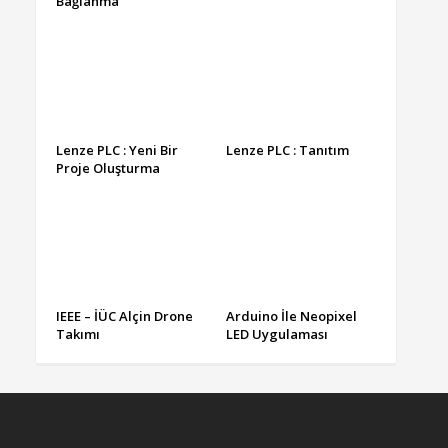
Bağlanma
Lenze PLC : Yeni Bir
Lenze PLC : Tanıtım
Proje Oluşturma
IEEE – İÜC Alçin Drone
Arduino İle Neopixel
Takımı
LED Uygulaması