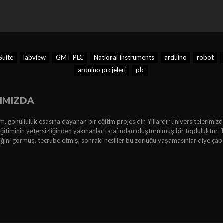
uite
labview
GMT PLC
National Instruments
arduino
robot
arduino projeleri
plc
IMIZDA
, gönüllülük esasına dayanan bir eğitim projesidir. Yıllardır üniversitelerimizd
ğitiminin yetersizliğinden yakınanlar tarafından oluşturulmuş bir topluluktur. 
kliğini görmüş, tecrübe etmiş, sonraki nesiller bu zorluğu yaşamasınlar diye çab