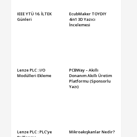
IEEE YTÜ 16. İLTEK
EcubMaker TOYDIY
Günleri
4in1 3D Yazıcı
İncelemesi
Lenze PLC : I/O
PCBWay – Akıllı
Modülleri Ekleme
Donanım Akıllı Üretim
Platformu (Sponsorlu
Yazı)
Lenze PLC : PLC’ye
Mikroakışkanlar Nedir?