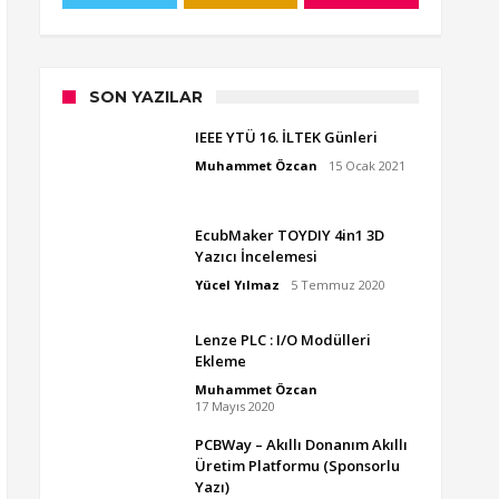
SON YAZILAR
IEEE YTÜ 16. İLTEK Günleri
Muhammet Özcan
15 Ocak 2021
EcubMaker TOYDIY 4in1 3D
Yazıcı İncelemesi
Yücel Yılmaz
5 Temmuz 2020
Lenze PLC : I/O Modülleri
Ekleme
Muhammet Özcan
17 Mayıs 2020
PCBWay – Akıllı Donanım Akıllı
Üretim Platformu (Sponsorlu
Yazı)