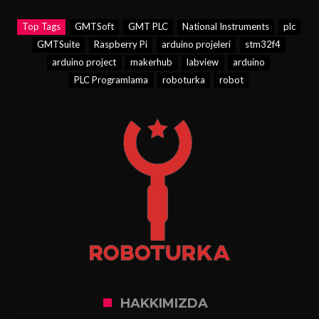
Top Tags
GMTSoft
GMT PLC
National Instruments
plc
GMTSuite
Raspberry Pi
arduino projeleri
stm32f4
arduino project
makerhub
labview
arduino
PLC Programlama
roboturka
robot
HAKKIMIZDA