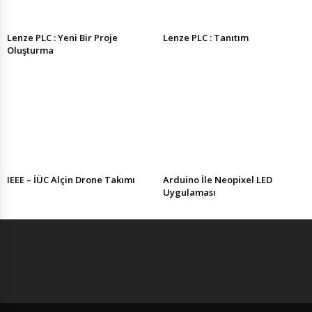
Lenze PLC : Yeni Bir Proje
Lenze PLC : Tanıtım
Oluşturma
IEEE – İÜC Alçin Drone Takımı
Arduino İle Neopixel LED
Uygulaması