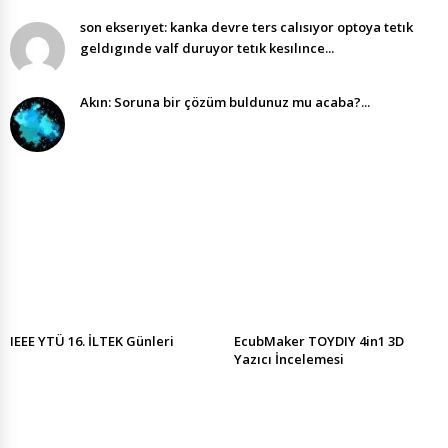
son ekserıyet: kanka devre ters calısıyor optoya tetık
geldıgınde valf duruyor tetık kesılınce...
Akın: Soruna bir çözüm buldunuz mu acaba?...
IEEE YTÜ 16. İLTEK Günleri
EcubMaker TOYDIY 4in1 3D
Yazıcı İncelemesi