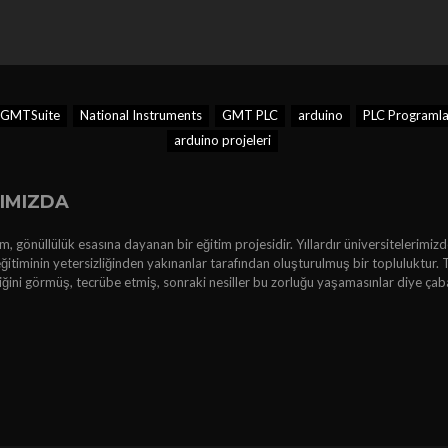
GMTSuite
National Instruments
GMT PLC
arduino
PLC Programl
arduino projeleri
IMIZDA
, gönüllülük esasına dayanan bir eğitim projesidir. Yıllardır üniversitelerimizd
ğitiminin yetersizliğinden yakınanlar tarafından oluşturulmuş bir topluluktur. 
kliğini görmüş, tecrübe etmiş, sonraki nesiller bu zorluğu yaşamasınlar diye çab