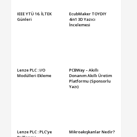
IEEE YTÜ 16. İLTEK
EcubMaker TOYDIY
Günleri
4in1 3D Yazıcı
İncelemesi
Lenze PLC : I/O
PCBWay – Akıllı
Modülleri Ekleme
Donanım Akıllı Üretim
Platformu (Sponsorlu
Yazı)
Lenze PLC : PLC’ye
Mikroakışkanlar Nedir?