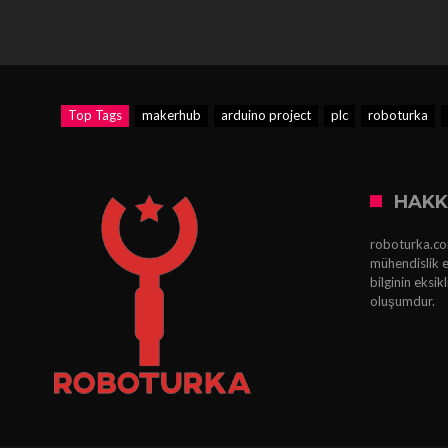
Top Tags
makerhub
arduino project
plc
roboturka
HAKK
roboturka.com
mühendislik e
bilginin eksi
oluşumdur.