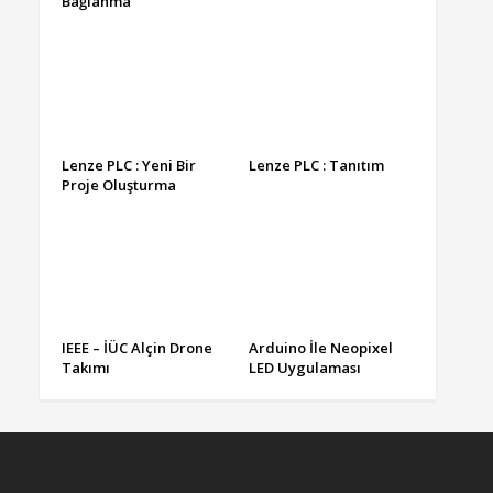
Bağlanma
Lenze PLC : Yeni Bir
Lenze PLC : Tanıtım
Proje Oluşturma
IEEE – İÜC Alçin Drone
Arduino İle Neopixel
Takımı
LED Uygulaması