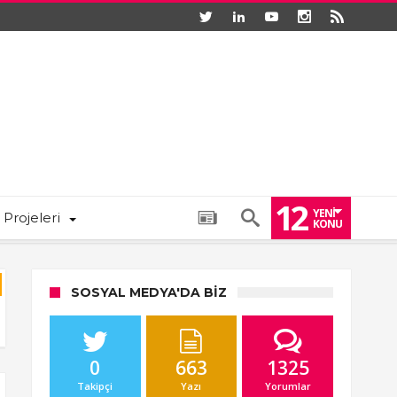
12
YENI
 Projeleri
KONU
SOSYAL MEDYA'DA BIZ
0
663
1325
Takipçi
Yazı
Yorumlar