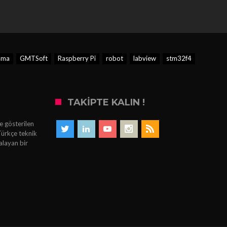
ama
GMTSoft
Raspberry Pi
robot
labview
stm32f4
TAKIPTE KALIN !
e gösterilen
Türkçe teknik
alayan bir