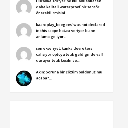
Duranka: ldr yerine kullanılabilecek
daha kaliteli waterproof bir sensör
önerebilirmisini...
kaan: play_beegees' was not declared
in this scope hatası veriyor bu ne
anlama geliyor...
son ekserıyet: kanka devre ters
calısıyor optoya tetık geldıgınde valf
duruyor tetık kesılınce...
Akın: Soruna bir çözüm buldunuz mu
acaba?...