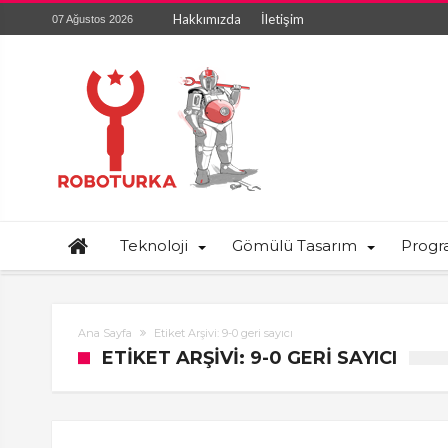
Hakkımızda
İletişim
07 Ağustos 2026
Teknoloji
Gömülü Tasarım
Prog
Ana Sayfa
Etiket Arşivi: 9-0 geri sayıcı
ETIKET ARŞIVI: 9-0 GERI SAYICI