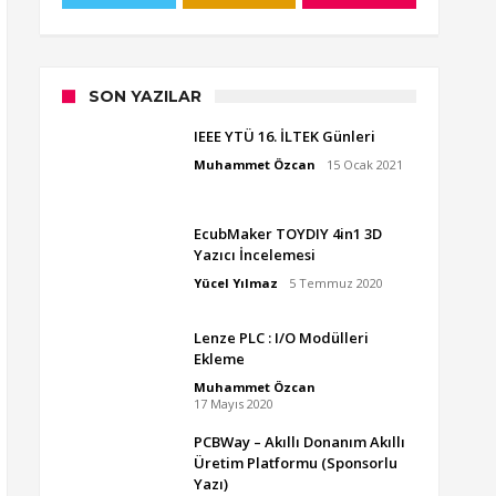
SON YAZILAR
IEEE YTÜ 16. İLTEK Günleri
Muhammet Özcan
15 Ocak 2021
EcubMaker TOYDIY 4in1 3D
Yazıcı İncelemesi
Yücel Yılmaz
5 Temmuz 2020
Lenze PLC : I/O Modülleri
Ekleme
Muhammet Özcan
17 Mayıs 2020
PCBWay – Akıllı Donanım Akıllı
Üretim Platformu (Sponsorlu
Yazı)