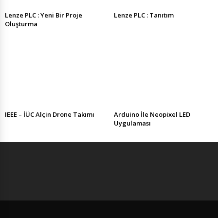
Lenze PLC : Yeni Bir Proje
Lenze PLC : Tanıtım
Oluşturma
IEEE – İÜC Alçin Drone Takımı
Arduino İle Neopixel LED
Uygulaması