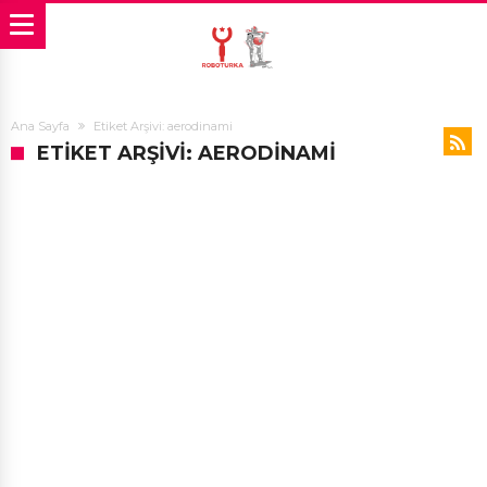
Ana Sayfa
Etiket Arşivi: aerodinami
ETIKET ARŞIVI: AERODINAMI