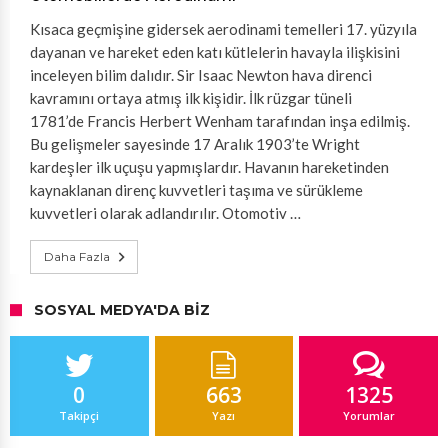
Kısaca geçmişine gidersek aerodinami temelleri 17. yüzyıla
dayanan ve hareket eden katı kütlelerin havayla ilişkisini
inceleyen bilim dalıdır. Sir Isaac Newton hava direnci
kavramını ortaya atmış ilk kişidir. İlk rüzgar tüneli
1781’de Francis Herbert Wenham tarafından inşa edilmiş.
Bu gelişmeler sayesinde 17 Aralık 1903’te Wright
kardeşler ilk uçuşu yapmışlardır. Havanın hareketinden
kaynaklanan direnç kuvvetleri taşıma ve sürükleme
kuvvetleri olarak adlandırılır. Otomotiv …
Daha Fazla
SOSYAL MEDYA'DA BIZ
0
663
1325
Takipçi
Yazı
Yorumlar