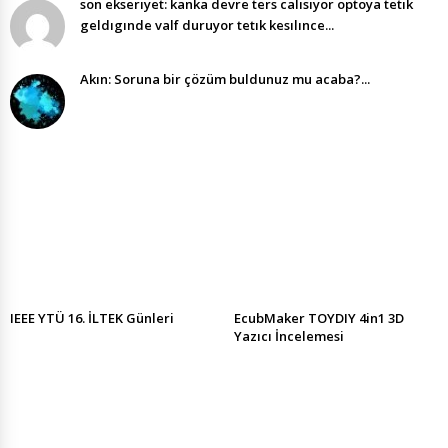
son ekserıyet: kanka devre ters calısıyor optoya tetık
geldıgınde valf duruyor tetık kesılınce...
Akın: Soruna bir çözüm buldunuz mu acaba?...
IEEE YTÜ 16. İLTEK Günleri
EcubMaker TOYDIY 4in1 3D
Yazıcı İncelemesi