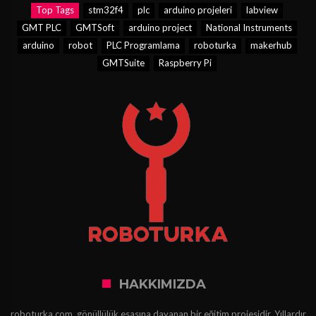
Top Tags
stm32f4
plc
arduino projeleri
labview
GMT PLC
GMTSoft
arduino project
National Instruments
arduino
robot
PLC Programlama
roboturka
makerhub
GMTSuite
Raspberry Pi
HAKKIMIZDA
roboturka.com, gönüllülük esasına dayanan bir eğitim projesidir. Yıllardır