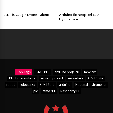
IEEE – İÜC Alçin Drone Takımı
Arduino İle Neopixel LED
Uygulaması
Top Tags
GMT PLC
arduino projeleri
labview
PLC Programlama
arduino project
makerhub
GMTSuite
robot
roboturka
GMTSoft
arduino
National Instruments
plc
stm32f4
Raspberry Pi