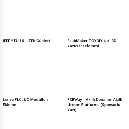
IEEE YTÜ 16. İLTEK Günleri
EcubMaker TOYDIY 4in1 3D
Yazıcı İncelemesi
Lenze PLC : I/O Modülleri
PCBWay – Akıllı Donanım Akıllı
Ekleme
Üretim Platformu (Sponsorlu
Yazı)