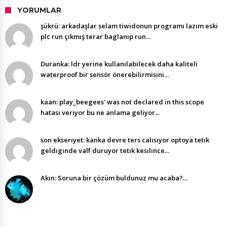
YORUMLAR
şükrü: arkadaşlar selam tiwidonun programı lazım eski
plc run çıkmış terar baglanıp run...
Duranka: ldr yerine kullanılabilecek daha kaliteli
waterproof bir sensör önerebilirmisini...
kaan: play_beegees' was not declared in this scope
hatası veriyor bu ne anlama geliyor...
son ekserıyet: kanka devre ters calısıyor optoya tetık
geldıgınde valf duruyor tetık kesılınce...
Akın: Soruna bir çözüm buldunuz mu acaba?...