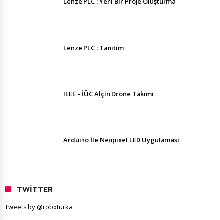
Lenze PLC : Yeni Bir Proje Oluşturma
Lenze PLC : Tanıtım
IEEE – İÜC Alçin Drone Takımı
Arduino İle Neopixel LED Uygulaması
TWITTER
Tweets by @roboturka