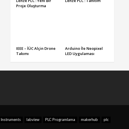
Lenze PLC : Yeni Bir
Lenze PLC : Tanıtım
Proje Oluşturma
IEEE – İÜC Alçin Drone
Arduino İle Neopixel
Takımı
LED Uygulaması
 Instruments
labview
PLC Programlama
makerhub
plc