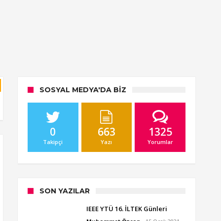
SOSYAL MEDYA'DA BIZ
0
663
1325
Takipçi
Yazı
Yorumlar
SON YAZILAR
IEEE YTÜ 16. İLTEK Günleri