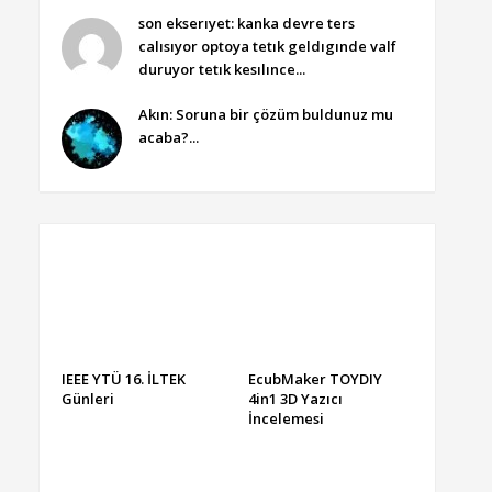
son ekserıyet: kanka devre ters
calısıyor optoya tetık geldıgınde valf
duruyor tetık kesılınce...
Akın: Soruna bir çözüm buldunuz mu
acaba?...
IEEE YTÜ 16. İLTEK
EcubMaker TOYDIY
Günleri
4in1 3D Yazıcı
İncelemesi