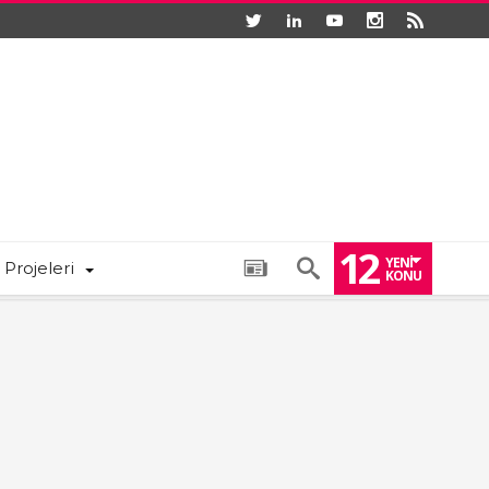
12
YENI
 Projeleri
KONU