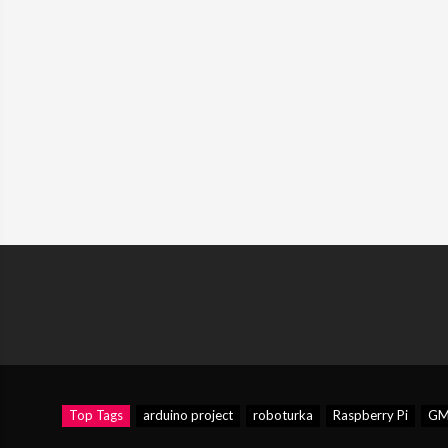
Top Tags
arduino project
roboturka
Raspberry Pi
GM