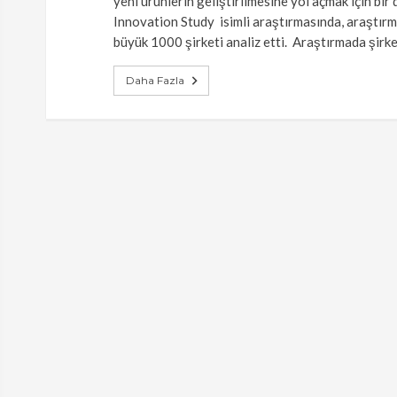
yeni ürünlerin geliştirilmesine yol açmak için bir
Innovation Study isimli araştırmasında, araştır
büyük 1000 şirketi analiz etti. Araştırmada şirk
Daha Fazla