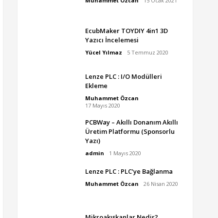
Muhammet Özcan
15 Ocak 2021
EcubMaker TOYDIY 4in1 3D
Yazıcı İncelemesi
Yücel Yılmaz
5 Temmuz 2020
Lenze PLC : I/O Modülleri
Ekleme
Muhammet Özcan
17 Mayıs 2020
PCBWay – Akıllı Donanım Akıllı
Üretim Platformu (Sponsorlu
Yazı)
admin
1 Mayıs 2020
Lenze PLC : PLC’ye Bağlanma
Muhammet Özcan
26 Nisan 2020
Mikroakışkanlar Nedir?