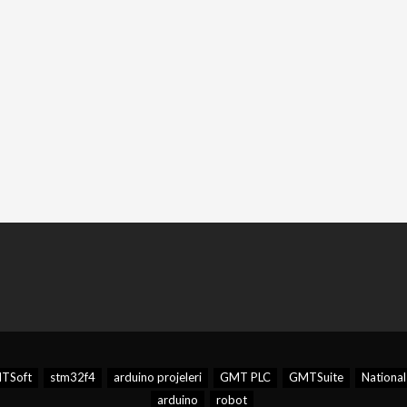
TSoft
stm32f4
arduino projeleri
GMT PLC
GMTSuite
National
arduino
robot