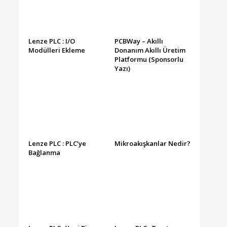
Lenze PLC : I/O
PCBWay – Akıllı
Modülleri Ekleme
Donanım Akıllı Üretim
Platformu (Sponsorlu
Yazı)
Lenze PLC : PLC’ye
Mikroakışkanlar Nedir?
Bağlanma