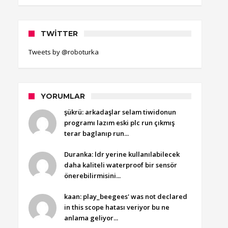
TWITTER
Tweets by @roboturka
YORUMLAR
şükrü: arkadaşlar selam tiwidonun
programı lazım eski plc run çıkmış
terar baglanıp run...
Duranka: ldr yerine kullanılabilecek
daha kaliteli waterproof bir sensör
önerebilirmisini...
kaan: play_beegees' was not declared
in this scope hatası veriyor bu ne
anlama geliyor...