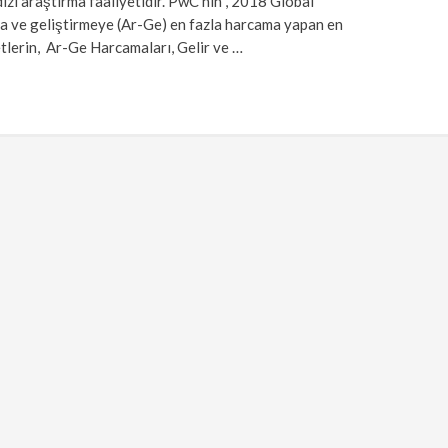
 dizi araştırma faaliyetidir. PwC’nin , 2018 Global
ma ve geliştirmeye (Ar-Ge) en fazla harcama yapan en
etlerin, Ar-Ge Harcamaları, Gelir ve …