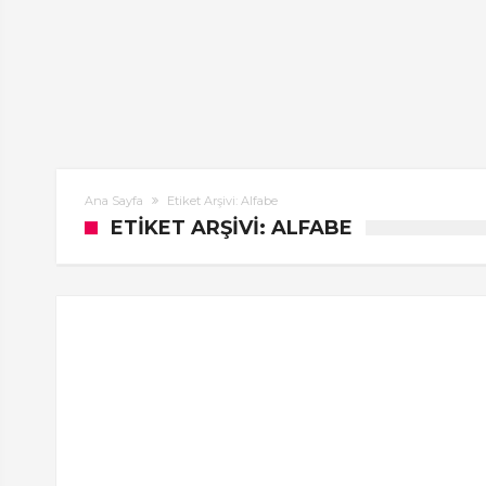
Ana Sayfa
Etiket Arşivi: Alfabe
ETIKET ARŞIVI: ALFABE