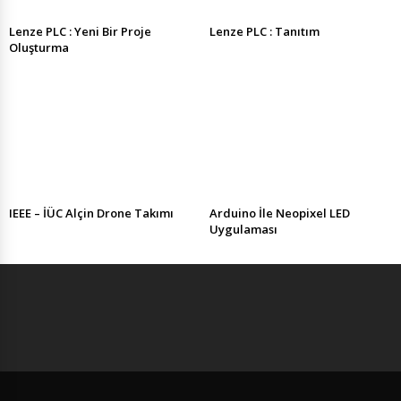
Lenze PLC : Yeni Bir Proje
Lenze PLC : Tanıtım
Oluşturma
IEEE – İÜC Alçin Drone Takımı
Arduino İle Neopixel LED
Uygulaması