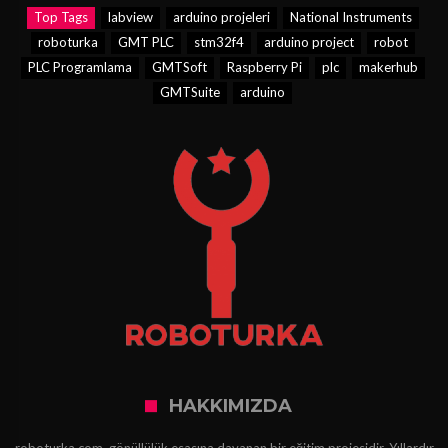
Top Tags
labview
arduino projeleri
National Instruments
roboturka
GMT PLC
stm32f4
arduino project
robot
PLC Programlama
GMTSoft
Raspberry Pi
plc
makerhub
GMTSuite
arduino
HAKKIMIZDA
roboturka.com, gönüllülük esasına dayanan bir eğitim projesidir. Yıllardır