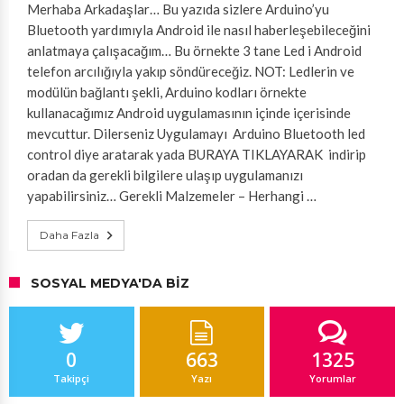
Merhaba Arkadaşlar… Bu yazıda sizlere Arduino’yu
Bluetooth yardımıyla Android ile nasıl haberleşebileceğini
anlatmaya çalışacağım… Bu örnekte 3 tane Led i Android
telefon arcılığıyla yakıp söndüreceğiz. NOT: Ledlerin ve
modülün bağlantı şekli, Arduino kodları örnekte
kullanacağımız Android uygulamasının içinde içerisinde
mevcuttur. Dilerseniz Uygulamayı Arduino Bluetooth led
control diye aratarak yada BURAYA TIKLAYARAK indirip
oradan da gerekli bilgilere ulaşıp uygulamanızı
yapabilirsiniz… Gerekli Malzemeler – Herhangi …
Daha Fazla
SOSYAL MEDYA'DA BIZ
0
663
1325
Takipçi
Yazı
Yorumlar