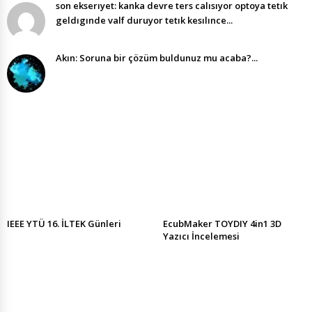
son ekserıyet: kanka devre ters calısıyor optoya tetık
geldıgınde valf duruyor tetık kesılınce...
Akın: Soruna bir çözüm buldunuz mu acaba?...
IEEE YTÜ 16. İLTEK Günleri
EcubMaker TOYDIY 4in1 3D
Yazıcı İncelemesi