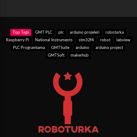
Top Tags
GMT PLC
plc
arduino projeleri
roboturka
Raspberry Pi
National Instruments
stm32f4
robot
labview
PLC Programlama
GMTSuite
arduino
arduino project
GMTSoft
makerhub