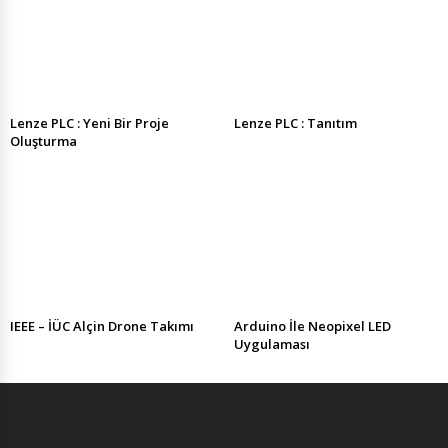
Lenze PLC : Yeni Bir Proje
Lenze PLC : Tanıtım
Oluşturma
IEEE – İÜC Alçin Drone Takımı
Arduino İle Neopixel LED
Uygulaması