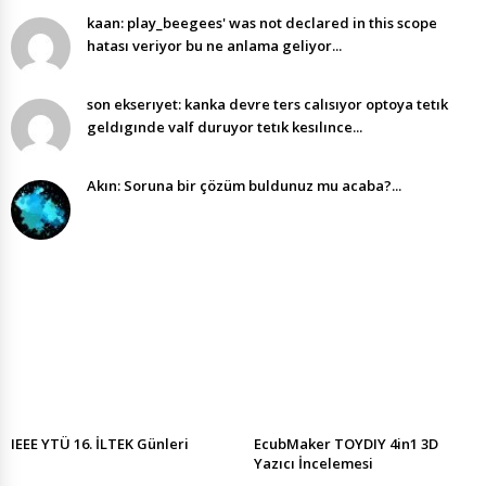
kaan: play_beegees' was not declared in this scope
hatası veriyor bu ne anlama geliyor...
son ekserıyet: kanka devre ters calısıyor optoya tetık
geldıgınde valf duruyor tetık kesılınce...
Akın: Soruna bir çözüm buldunuz mu acaba?...
IEEE YTÜ 16. İLTEK Günleri
EcubMaker TOYDIY 4in1 3D
Yazıcı İncelemesi