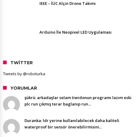
IEEE – İÜC Alçin Drone Takımı
Arduino İle Neopixel LED Uygulaması
TWITTER
Tweets by @roboturka
YORUMLAR
şükrü: arkadaşlar selam tiwidonun programı lazım eski
plc run çıkmış terar baglanıp run...
Duranka: ldr yerine kullanılabilecek daha kaliteli
waterproof bir sensör önerebilirmisini...