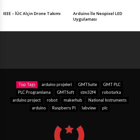
IEEE – İÜC Alçin Drone Takımı
Arduino İle Neopixel LED
Uygulaması
Top Tags
arduino projeleri
GMTSuite
GMT PLC
PLC Programlama
GMTSoft
stm32f4
roboturka
arduino project
robot
makerhub
National Instruments
arduino
Raspberry Pi
labview
plc