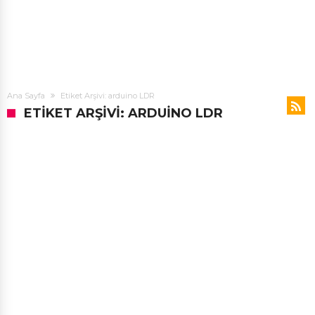
Ana Sayfa
Etiket Arşivi: arduino LDR
ETIKET ARŞIVI: ARDUINO LDR