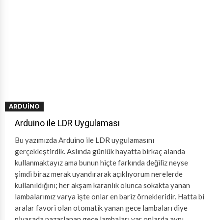
ARDUINO
Arduino ile LDR Uygulaması
Bu yazımızda Arduino ile LDR uygulamasını
gerçekleştirdik. Aslında günlük hayatta birkaç alanda
kullanmaktayız ama bunun hiçte farkında değiliz neyse
şimdi biraz merak uyandırarak açıklıyorum nerelerde
kullanıldığını; her akşam karanlık olunca sokakta yanan
lambalarımız varya işte onlar en bariz örnekleridir. Hatta bi
aralar favori olan otomatik yanan gece lambaları diye
piyasada pazarlanan gece lambaları var onlarda aynı