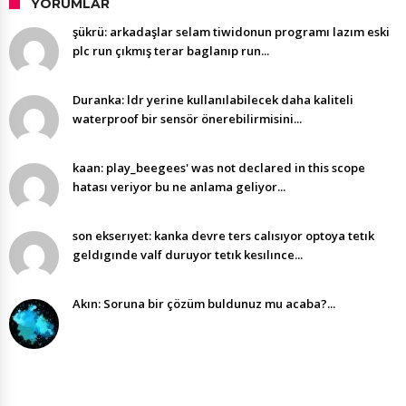
YORUMLAR
şükrü: arkadaşlar selam tiwidonun programı lazım eski
plc run çıkmış terar baglanıp run...
Duranka: ldr yerine kullanılabilecek daha kaliteli
waterproof bir sensör önerebilirmisini...
kaan: play_beegees' was not declared in this scope
hatası veriyor bu ne anlama geliyor...
son ekserıyet: kanka devre ters calısıyor optoya tetık
geldıgınde valf duruyor tetık kesılınce...
Akın: Soruna bir çözüm buldunuz mu acaba?...