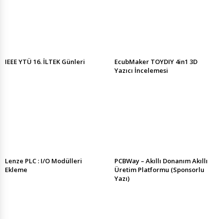
IEEE YTÜ 16. İLTEK Günleri
EcubMaker TOYDIY 4in1 3D
Yazıcı İncelemesi
Lenze PLC : I/O Modülleri
PCBWay – Akıllı Donanım Akıllı
Ekleme
Üretim Platformu (Sponsorlu
Yazı)