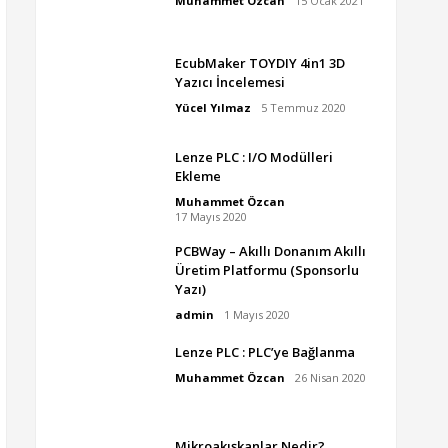
Muhammet Özcan
15 Ocak 2021
EcubMaker TOYDIY 4in1 3D
Yazıcı İncelemesi
Yücel Yılmaz
5 Temmuz 2020
Lenze PLC : I/O Modülleri
Ekleme
Muhammet Özcan
17 Mayıs 2020
PCBWay – Akıllı Donanım Akıllı
Üretim Platformu (Sponsorlu
Yazı)
admin
1 Mayıs 2020
Lenze PLC : PLC’ye Bağlanma
Muhammet Özcan
26 Nisan 2020
Mikroakışkanlar Nedir?