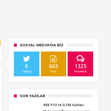
SOSYAL MEDYA'DA BIZ
0
663
1325
Takipçi
Yazı
Yorumlar
SON YAZILAR
IEEE YTÜ 16. İLTEK Günleri