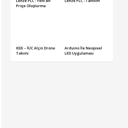
Lenze PLC : Yeni Bir
Lenze PLC : Tanıtım
Proje Oluşturma
IEEE – İÜC Alçin Drone
Arduino İle Neopixel
Takımı
LED Uygulaması