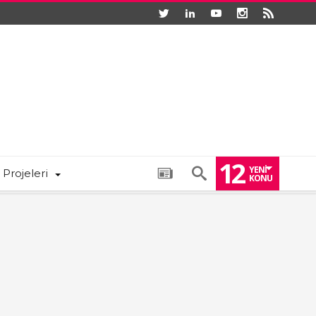
12
YENI
 Projeleri
KONU