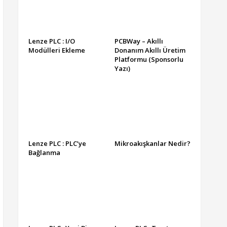
Lenze PLC : I/O
PCBWay – Akıllı
Modülleri Ekleme
Donanım Akıllı Üretim
Platformu (Sponsorlu
Yazı)
Lenze PLC : PLC’ye
Mikroakışkanlar Nedir?
Bağlanma