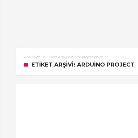
Ana Sayfa
Etiket Arşivi: arduino project
(sayfa 3)
ETIKET ARŞIVI: ARDUINO PROJECT