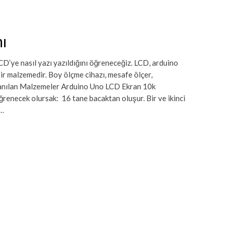
ı
CD’ye nasıl yazı yazıldığını öğreneceğiz. LCD, arduino
bir malzemedir. Boy ölçme cihazı, mesafe ölçer,
ullanılan Malzemeler Arduino Uno LCD Ekran 10k
renecek olursak: 16 tane bacaktan oluşur. Bir ve ikinci
 …