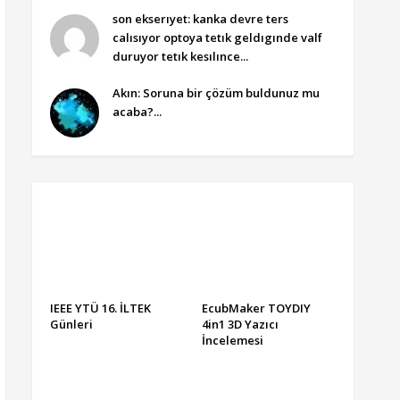
son ekserıyet: kanka devre ters
calısıyor optoya tetık geldıgınde valf
duruyor tetık kesılınce...
Akın: Soruna bir çözüm buldunuz mu
acaba?...
IEEE YTÜ 16. İLTEK
EcubMaker TOYDIY
Günleri
4in1 3D Yazıcı
İncelemesi