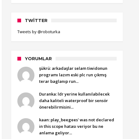
TWITTER
Tweets by @roboturka
YORUMLAR
şükrü: arkadaşlar selam tiwidonun
programı lazım eski plc run çıkmış
terar baglanıp run...
Duranka: ldr yerine kullanılabilecek
daha kaliteli waterproof bir sensör
önerebilirmisini...
kaan: play_beegees' was not declared
in this scope hatası veriyor bu ne
anlama geliyor...