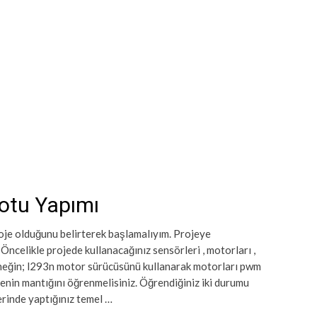
botu Yapımı
roje olduğunu belirterek başlamalıyım. Projeye
ncelikle projede kullanacağınız sensörleri , motorları ,
Örneğin; l293n motor sürücüsünü kullanarak motorları pwm
enin mantığını öğrenmelisiniz. Öğrendiğiniz iki durumu
erinde yaptığınız temel …