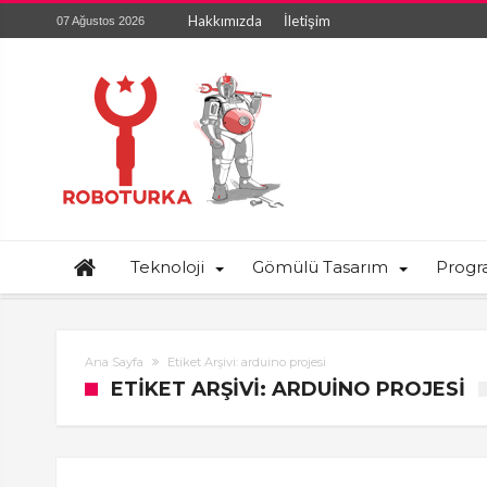
Hakkımızda
İletişim
07 Ağustos 2026
Teknoloji
Gömülü Tasarım
Prog
Ana Sayfa
Etiket Arşivi: arduino projesi
ETIKET ARŞIVI: ARDUINO PROJESI