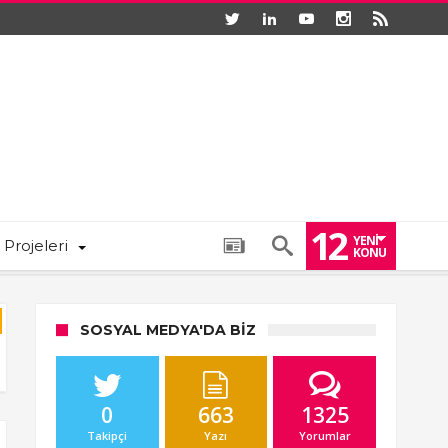
12
YENI
 Projeleri
KONU
SOSYAL MEDYA'DA BIZ
0
663
1325
Takipçi
Yazı
Yorumlar