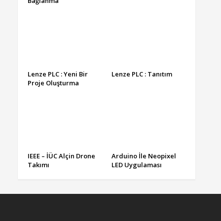
Bağlanma
Lenze PLC : Yeni Bir
Lenze PLC : Tanıtım
Proje Oluşturma
IEEE – İÜC Alçin Drone
Arduino İle Neopixel
Takımı
LED Uygulaması