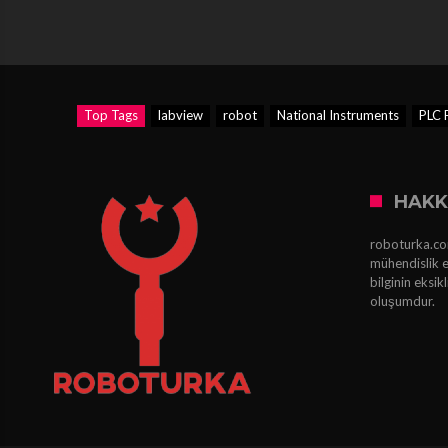
Top Tags
labview
robot
National Instruments
PLC 
HAKK
roboturka.com
mühendislik e
bilginin eksi
oluşumdur.