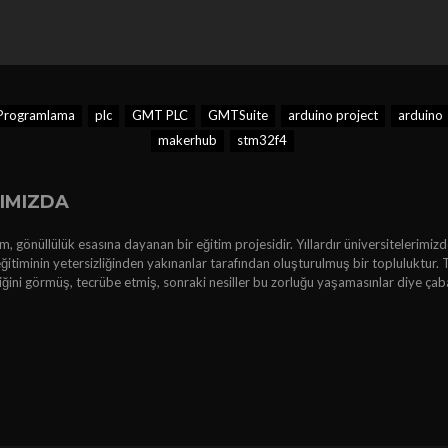
Programlama
plc
GMT PLC
GMTSuite
arduino project
arduino
makerhub
stm32f4
IMIZDA
, gönüllülük esasına dayanan bir eğitim projesidir. Yıllardır üniversitelerimizd
ğitiminin yetersizliğinden yakınanlar tarafından oluşturulmuş bir topluluktur. 
kliğini görmüş, tecrübe etmiş, sonraki nesiller bu zorluğu yaşamasınlar diye çab