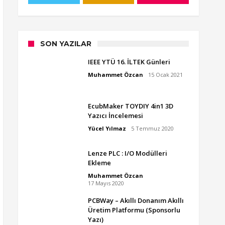
SON YAZILAR
IEEE YTÜ 16. İLTEK Günleri
Muhammet Özcan
15 Ocak 2021
EcubMaker TOYDIY 4in1 3D
Yazıcı İncelemesi
Yücel Yılmaz
5 Temmuz 2020
Lenze PLC : I/O Modülleri
Ekleme
Muhammet Özcan
17 Mayıs 2020
PCBWay – Akıllı Donanım Akıllı
Üretim Platformu (Sponsorlu
Yazı)