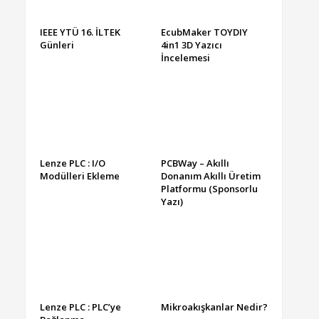
IEEE YTÜ 16. İLTEK
EcubMaker TOYDIY
Günleri
4in1 3D Yazıcı
İncelemesi
Lenze PLC : I/O
PCBWay – Akıllı
Modülleri Ekleme
Donanım Akıllı Üretim
Platformu (Sponsorlu
Yazı)
Lenze PLC : PLC’ye
Mikroakışkanlar Nedir?