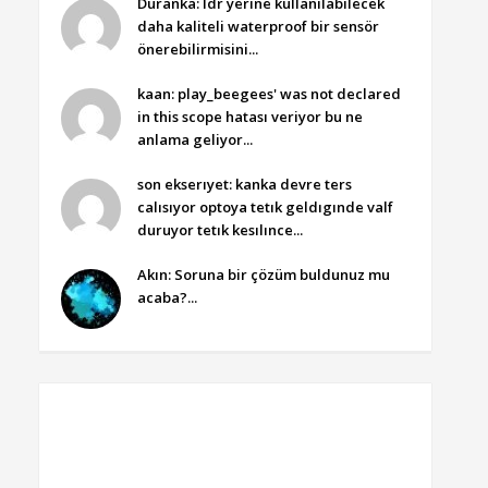
Duranka: ldr yerine kullanılabilecek
daha kaliteli waterproof bir sensör
önerebilirmisini...
kaan: play_beegees' was not declared
in this scope hatası veriyor bu ne
anlama geliyor...
son ekserıyet: kanka devre ters
calısıyor optoya tetık geldıgınde valf
duruyor tetık kesılınce...
Akın: Soruna bir çözüm buldunuz mu
acaba?...