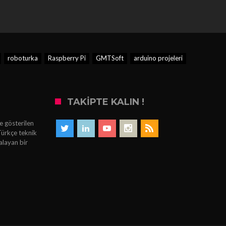
roboturka
Raspberry Pi
GMTSoft
arduino projeleri
TAKIPTE KALIN !
e gösterilen
Türkçe teknik
alayan bir