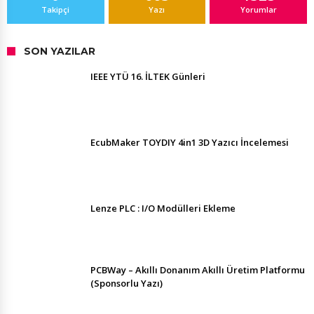
Takipçi
Yazı
Yorumlar
SON YAZILAR
IEEE YTÜ 16. İLTEK Günleri
EcubMaker TOYDIY 4in1 3D Yazıcı İncelemesi
Lenze PLC : I/O Modülleri Ekleme
PCBWay – Akıllı Donanım Akıllı Üretim Platformu
(Sponsorlu Yazı)