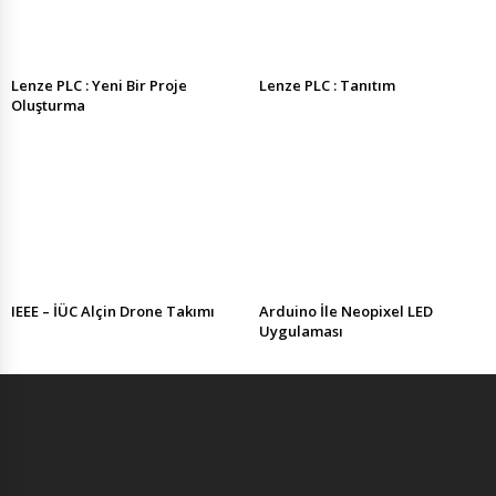
Lenze PLC : Yeni Bir Proje
Lenze PLC : Tanıtım
Oluşturma
IEEE – İÜC Alçin Drone Takımı
Arduino İle Neopixel LED
Uygulaması