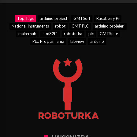
Top Tags
arduino project
GMTSoft
Raspberry Pi
National Instruments
robot
GMT PLC
arduino projeleri
makerhub
stm32f4
roboturka
plc
GMTSuite
PLC Programlama
labview
arduino