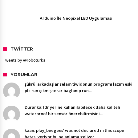
Arduino İle Neopixel LED Uygulaması
TWITTER
Tweets by @roboturka
YORUMLAR
şükrü: arkadaşlar selam tiwidonun programı lazım eski
plc run çıkmış terar baglanıp run...
Duranka: ldr yerine kullanılabilecek daha kaliteli
waterproof bir sensör önerebilirmisini...
kaan: play_beegees' was not declared in this scope
hatası veriyor bu ne anlama geliyor...