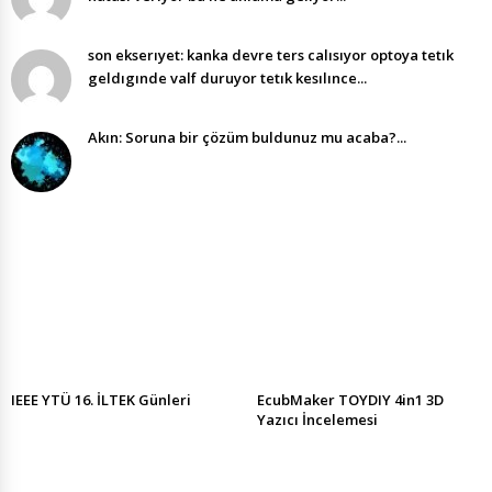
son ekserıyet: kanka devre ters calısıyor optoya tetık
geldıgınde valf duruyor tetık kesılınce...
Akın: Soruna bir çözüm buldunuz mu acaba?...
IEEE YTÜ 16. İLTEK Günleri
EcubMaker TOYDIY 4in1 3D
Yazıcı İncelemesi