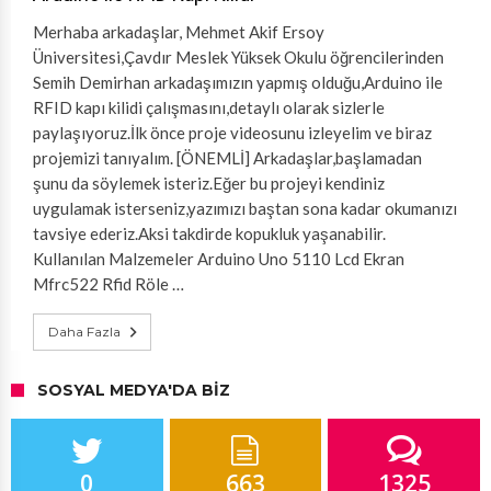
Merhaba arkadaşlar, Mehmet Akif Ersoy
Üniversitesi,Çavdır Meslek Yüksek Okulu öğrencilerinden
Semih Demirhan arkadaşımızın yapmış olduğu,Arduino ile
RFID kapı kilidi çalışmasını,detaylı olarak sizlerle
paylaşıyoruz.İlk önce proje videosunu izleyelim ve biraz
projemizi tanıyalım. [ÖNEMLİ] Arkadaşlar,başlamadan
şunu da söylemek isteriz.Eğer bu projeyi kendiniz
uygulamak isterseniz,yazımızı baştan sona kadar okumanızı
tavsiye ederiz.Aksi takdirde kopukluk yaşanabilir.
Kullanılan Malzemeler Arduino Uno 5110 Lcd Ekran
Mfrc522 Rfid Röle …
Daha Fazla
SOSYAL MEDYA'DA BIZ
0
663
1325