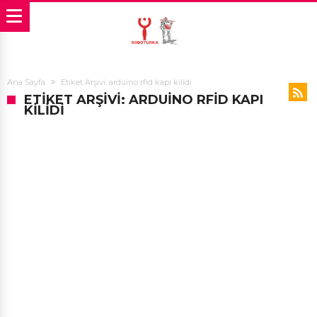
Ana Sayfa
Etiket Arşivi: arduino rfid kapı kilidi
ETIKET ARŞIVI: ARDUINO RFID KAPI
KILIDI