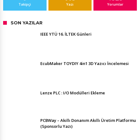
Takipçi
Yazı
Yorumlar
SON YAZILAR
IEEE YTÜ 16. İLTEK Günleri
EcubMaker TOYDIY 4in1 3D Yazıcı İncelemesi
Lenze PLC : I/O Modülleri Ekleme
PCBWay – Akıllı Donanım Akıllı Üretim Platformu
(Sponsorlu Yazı)