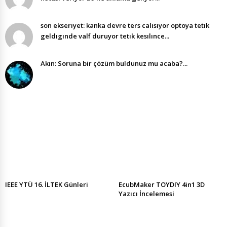
son ekserıyet: kanka devre ters calısıyor optoya tetık
geldıgınde valf duruyor tetık kesılınce...
Akın: Soruna bir çözüm buldunuz mu acaba?...
IEEE YTÜ 16. İLTEK Günleri
EcubMaker TOYDIY 4in1 3D
Yazıcı İncelemesi