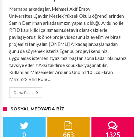
Merhaba arkadaşlar, Mehmet Akif Ersoy
Üniversitesi,Çavdır Meslek Yüksek Okulu öğrencilerinden
Semih Demirhan arkadaşımızın yapmış olduğu,Arduino ile
RFID kapı kilidi çalışmasını,detaylı olarak sizlerle
paylaşıyoruz.İlk önce proje videosunu izleyelim ve biraz
projemizi tanıyalım. [ÖNEMLİ] Arkadaşlar,başlamadan
şunu da söylemek isteriz.Eğer bu projeyi kendiniz
uygulamak isterseniz,yazımızı baştan sona kadar okumanızı
tavsiye ederiz.Aksi takdirde kopukluk yaşanabilir.
Kullanılan Malzemeler Arduino Uno 5110 Lcd Ekran
Mfrc522 Rfid Röle …
Daha Fazla
SOSYAL MEDYA'DA BIZ
0
663
1325