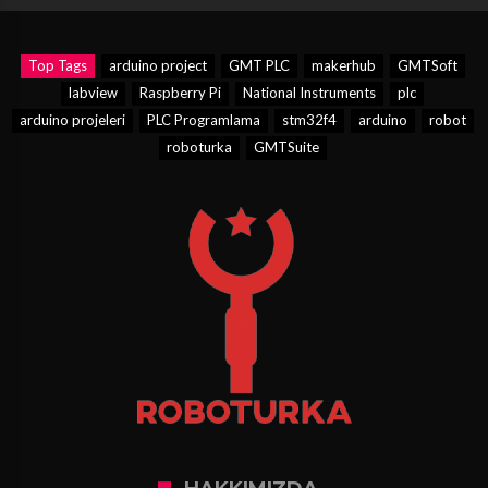
Top Tags
arduino project
GMT PLC
makerhub
GMTSoft
labview
Raspberry Pi
National Instruments
plc
arduino projeleri
PLC Programlama
stm32f4
arduino
robot
roboturka
GMTSuite