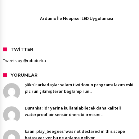
Arduino İle Neopixel LED Uygulaması
TWITTER
Tweets by @roboturka
YORUMLAR
şükrü: arkadaşlar selam tiwidonun programı lazım eski
plc run çıkmış terar baglanıp run...
Duranka: ldr yerine kullanılabilecek daha kaliteli
waterproof bir sensör önerebilirmisini...
kaan: play_beegees' was not declared in this scope
hatası veriyor bu ne anlama geliyor...