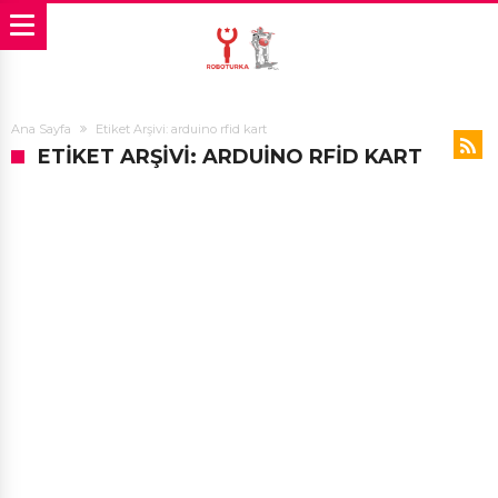
Ana Sayfa
Etiket Arşivi: arduino rfid kart
ETIKET ARŞIVI: ARDUINO RFID KART