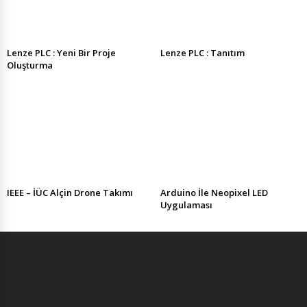
Lenze PLC : Yeni Bir Proje
Lenze PLC : Tanıtım
Oluşturma
IEEE – İÜC Alçin Drone Takımı
Arduino İle Neopixel LED
Uygulaması