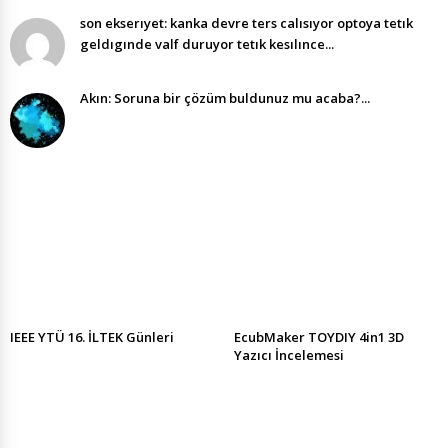
son ekserıyet: kanka devre ters calısıyor optoya tetık
geldıgınde valf duruyor tetık kesılınce...
Akın: Soruna bir çözüm buldunuz mu acaba?...
IEEE YTÜ 16. İLTEK Günleri
EcubMaker TOYDIY 4in1 3D
Yazıcı İncelemesi