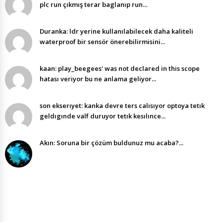
plc run çıkmış terar baglanıp run...
Duranka: ldr yerine kullanılabilecek daha kaliteli
waterproof bir sensör önerebilirmisini...
kaan: play_beegees' was not declared in this scope
hatası veriyor bu ne anlama geliyor...
son ekserıyet: kanka devre ters calısıyor optoya tetık
geldıgınde valf duruyor tetık kesılınce...
Akın: Soruna bir çözüm buldunuz mu acaba?...