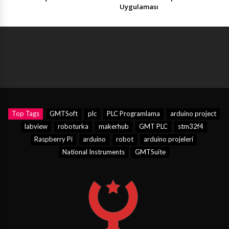
Uygulaması
Top Tags
GMTSoft
plc
PLC Programlama
arduino project
labview
roboturka
makerhub
GMT PLC
stm32f4
Raspberry Pi
arduino
robot
arduino projeleri
National Instruments
GMTSuite