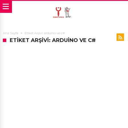
Ana Sayfa
Etiket Arşivi: arduino ve c#
ETIKET ARŞIVI: ARDUINO VE C#