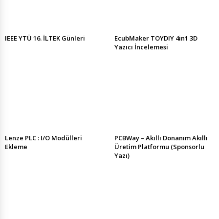
IEEE YTÜ 16. İLTEK Günleri
EcubMaker TOYDIY 4in1 3D
Yazıcı İncelemesi
Lenze PLC : I/O Modülleri
PCBWay – Akıllı Donanım Akıllı
Ekleme
Üretim Platformu (Sponsorlu
Yazı)