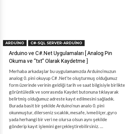
ARDUINO
C#-SQL SERVER-ARDUINO
Arduino ve C#.Net Uygulamaları [ Analog Pin
Okuma ve “txt” Olarak Kaydetme ]
Merhaba arkadaşlar bu uygulamamızda Arduino’muzun
analog 0. pini okuyup C# .Net’te oluşturmuş olduğumuz
form üzerinde verinin geldiği tarih ve saat bilgisiyle birlikte
görüntüledik ve sonrasında Kaydet butonuna tıklayarak
belirtmiş olduğumuz adreste kayıt edilmesini sağladık.
Burada basit bir şekilde Arduino’nun analo 0. pini
okunmuştur, dilerseniz sıcaklık, mesafe, ivmeölçer, gyro
yada herhangi bir veri ne olursa olsun aynı şekilde
gönderip kayıt işlemini gerçekleştirebilirsiniz. …