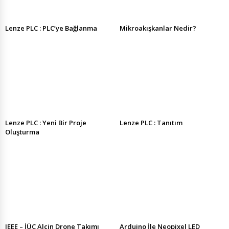
Lenze PLC : PLC’ye Bağlanma
Mikroakışkanlar Nedir?
Lenze PLC : Yeni Bir Proje
Lenze PLC : Tanıtım
Oluşturma
IEEE – İÜC Alçin Drone Takımı
Arduino İle Neopixel LED