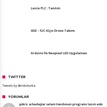
Lenze PLC : Tanıtım
IEEE – İÜC Alçin Drone Takımı
Arduino İle Neopixel LED Uygulaması
TWITTER
Tweets by @roboturka
YORUMLAR
şükrü: arkadaşlar selam tiwidonun programı lazım eski