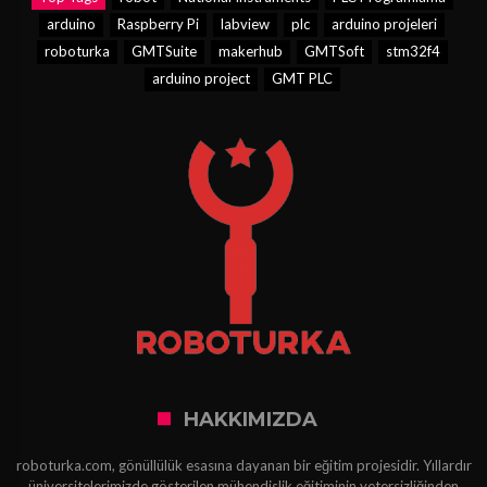
arduino
Raspberry Pi
labview
plc
arduino projeleri
roboturka
GMTSuite
makerhub
GMTSoft
stm32f4
arduino project
GMT PLC
HAKKIMIZDA
roboturka.com, gönüllülük esasına dayanan bir eğitim projesidir. Yıllardır
üniversitelerimizde gösterilen mühendislik eğitiminin yetersizliğinden