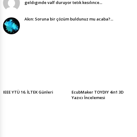
geldıgınde valf duruyor tetık kesılınce...
Akın: Soruna bir çözüm buldunuz mu acaba?...
IEEE YTÜ 16. İLTEK Günleri
EcubMaker TOYDIY 4in1 3D
Yazıcı İncelemesi