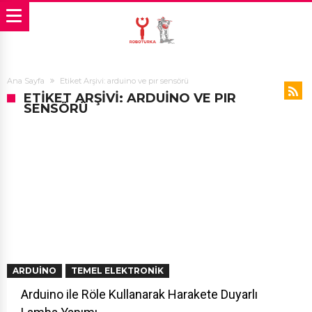
Ana Sayfa
Etiket Arşivi: arduino ve pır sensörü
ETIKET ARŞIVI: ARDUINO VE PIR
SENSÖRÜ
ARDUINO
TEMEL ELEKTRONIK
Arduino ile Röle Kullanarak Harakete Duyarlı