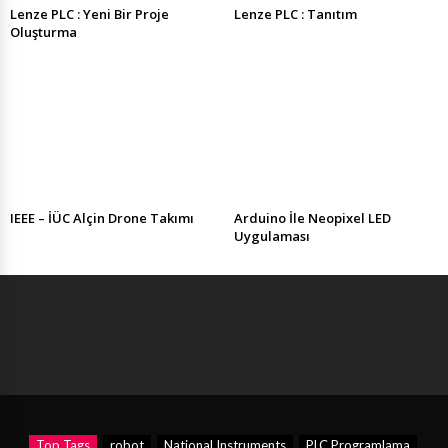
Lenze PLC : Yeni Bir Proje
Lenze PLC : Tanıtım
Oluşturma
IEEE – İÜC Alçin Drone Takımı
Arduino İle Neopixel LED
Uygulaması
Top Tags
robot
National Instruments
PLC Programlama