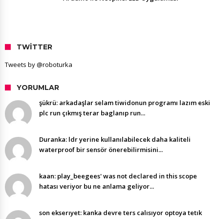
TWITTER
Tweets by @roboturka
YORUMLAR
şükrü: arkadaşlar selam tiwidonun programı lazım eski
plc run çıkmış terar baglanıp run...
Duranka: ldr yerine kullanılabilecek daha kaliteli
waterproof bir sensör önerebilirmisini...
kaan: play_beegees' was not declared in this scope
hatası veriyor bu ne anlama geliyor...
son ekserıyet: kanka devre ters calısıyor optoya tetık