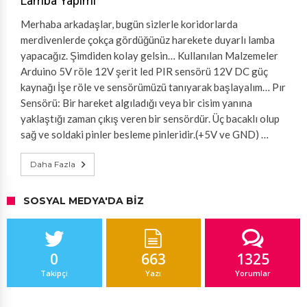
Lamba Yapımı
Merhaba arkadaşlar, bugün sizlerle koridorlarda
merdivenlerde çokça gördüğünüz harekete duyarlı lamba
yapacağız. Şimdiden kolay gelsin… Kullanılan Malzemeler
Arduino 5V röle 12V şerit led PIR sensörü 12V DC güç
kaynağı İşe röle ve sensörümüzü tanıyarak başlayalım… Pır
Sensörü: Bir hareket algıladığı veya bir cisim yanına
yaklaştığı zaman çıkış veren bir sensördür. Üç bacaklı olup
sağ ve soldaki pinler besleme pinleridir.(+5V ve GND) …
Daha Fazla
SOSYAL MEDYA'DA BIZ
0
663
1325
Takipçi
Yazı
Yorumlar