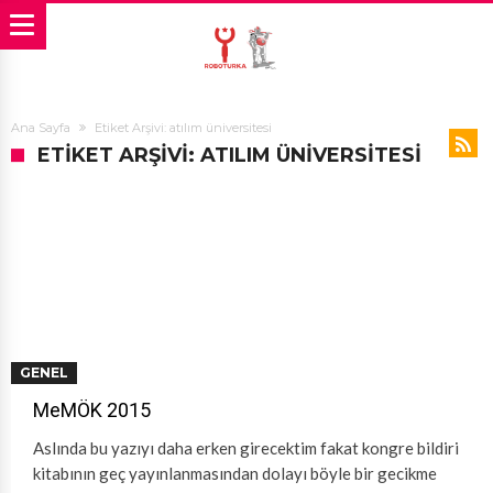
Ana Sayfa
Etiket Arşivi: atılım üniversitesi
ETIKET ARŞIVI: ATILIM ÜNIVERSITESI
GENEL
MeMÖK 2015
Aslında bu yazıyı daha erken girecektim fakat kongre bildiri
kitabının geç yayınlanmasından dolayı böyle bir gecikme