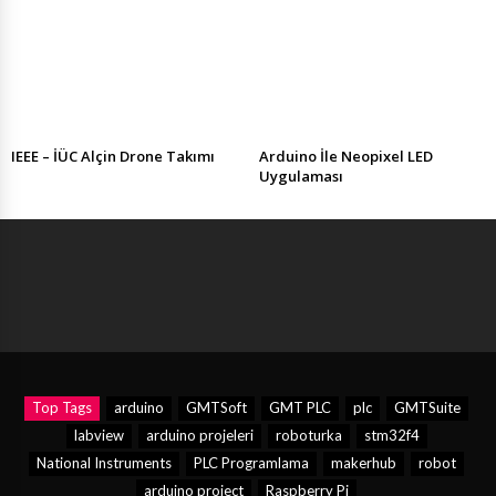
IEEE – İÜC Alçin Drone Takımı
Arduino İle Neopixel LED
Uygulaması
Top Tags
arduino
GMTSoft
GMT PLC
plc
GMTSuite
labview
arduino projeleri
roboturka
stm32f4
National Instruments
PLC Programlama
makerhub
robot
arduino project
Raspberry Pi