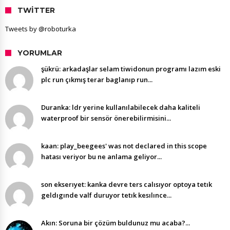
TWITTER
Tweets by @roboturka
YORUMLAR
şükrü: arkadaşlar selam tiwidonun programı lazım eski
plc run çıkmış terar baglanıp run...
Duranka: ldr yerine kullanılabilecek daha kaliteli
waterproof bir sensör önerebilirmisini...
kaan: play_beegees' was not declared in this scope
hatası veriyor bu ne anlama geliyor...
son ekserıyet: kanka devre ters calısıyor optoya tetık
geldıgınde valf duruyor tetık kesılınce...
Akın: Soruna bir çözüm buldunuz mu acaba?...