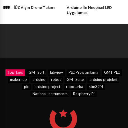
IEEE – İÜC Alçin Drone Takımı
Arduino İle Neopixel LED
Uygulaması
Top Tags
GMTSoft
labview
PLC Programlama
GMT PLC
makerhub
arduino
robot
GMTSuite
arduino projeleri
plc
arduino project
roboturka
stm32f4
National Instruments
Raspberry Pi