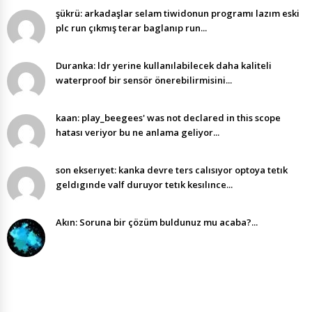
şükrü: arkadaşlar selam tiwidonun programı lazım eski
plc run çıkmış terar baglanıp run...
Duranka: ldr yerine kullanılabilecek daha kaliteli
waterproof bir sensör önerebilirmisini...
kaan: play_beegees' was not declared in this scope
hatası veriyor bu ne anlama geliyor...
son ekserıyet: kanka devre ters calısıyor optoya tetık
geldıgınde valf duruyor tetık kesılınce...
Akın: Soruna bir çözüm buldunuz mu acaba?...