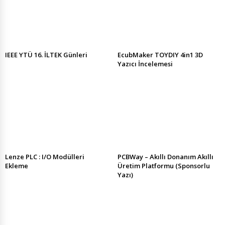
IEEE YTÜ 16. İLTEK Günleri
EcubMaker TOYDIY 4in1 3D
Yazıcı İncelemesi
Lenze PLC : I/O Modülleri
PCBWay – Akıllı Donanım Akıllı
Ekleme
Üretim Platformu (Sponsorlu
Yazı)