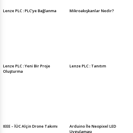
Lenze PLC : PLC’ye Bağlanma
Mikroakışkanlar Nedir?
Lenze PLC : Yeni Bir Proje
Lenze PLC : Tanıtım
Oluşturma
IEEE – İÜC Alçin Drone Takımı
Arduino İle Neopixel LED
Uygulaması