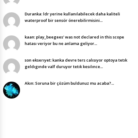
Duranka: ldr yerine kullanılabilecek daha kaliteli
waterproof bir sensör önerebilirmisini...
kaan: play_beegees' was not declared in this scope
hatası veriyor bu ne anlama geliyor...
son ekserıyet: kanka devre ters calısıyor optoya tetık
geldıgınde valf duruyor tetık kesılınce...
Akın: Soruna bir çözüm buldunuz mu acaba?...