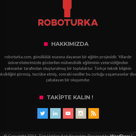
HAKKIMIZDA
roboturka.com, gönüllülük esasına dayanan bir eğitim projesidir. Yıllardır
üniversitelerimizde gösterilen mühendislik eğitiminin yetersizliğinden
yakınanlar tarafından oluşturulmuş bir topluluktur. Türkçe teknik bilginin
eksikliğini görmüş, tecrübe etmiş, sonraki nesiller bu zorluğu yaşamasınlar diy
çabalayan bir oluşumdur.
TAKIPTE KALIN !
© Copyright 2016, Tüm Hakları Açık Kaynaktır. Powered by
WordPress
|