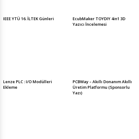
IEEE YTÜ 16. İLTEK Günleri
EcubMaker TOYDIY 4in1 3D
Yazıcı İncelemesi
Lenze PLC : I/O Modülleri
PCBWay – Akıllı Donanım Akıllı
Ekleme
Üretim Platformu (Sponsorlu
Yazı)