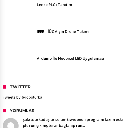
Lenze PLC : Tanıtım
IEEE – İÜC Alçin Drone Takımı
Arduino İle Neopixel LED Uygulaması
TWITTER
Tweets by @roboturka
YORUMLAR
şükrü: arkadaşlar selam tiwidonun programı lazım eski
plc run çıkmış terar baglanıp run...