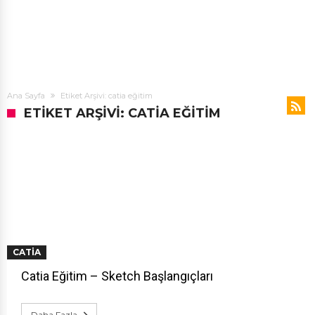
Ana Sayfa
Etiket Arşivi: catia eğitim
ETIKET ARŞIVI: CATIA EĞITIM
CATIA
Catia Eğitim – Sketch Başlangıçları
Daha Fazla