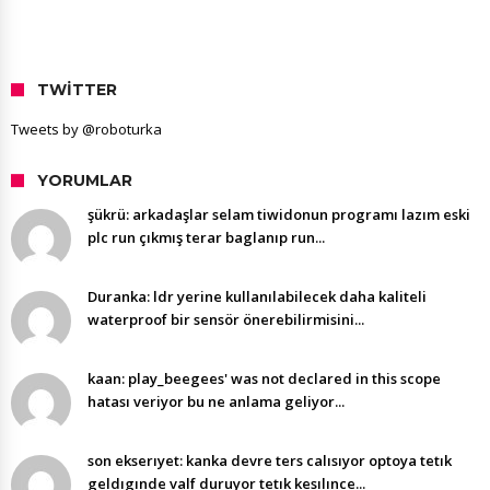
TWITTER
Tweets by @roboturka
YORUMLAR
şükrü: arkadaşlar selam tiwidonun programı lazım eski
plc run çıkmış terar baglanıp run...
Duranka: ldr yerine kullanılabilecek daha kaliteli
waterproof bir sensör önerebilirmisini...
kaan: play_beegees' was not declared in this scope
hatası veriyor bu ne anlama geliyor...
son ekserıyet: kanka devre ters calısıyor optoya tetık
geldıgınde valf duruyor tetık kesılınce...