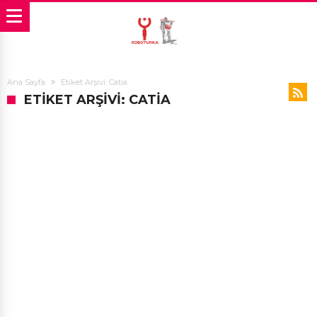
Ana Sayfa
Etiket Arşivi: Catia
ETIKET ARŞIVI: CATIA