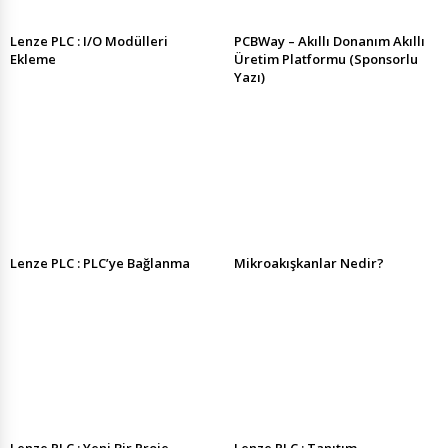
Lenze PLC : I/O Modülleri
PCBWay – Akıllı Donanım Akıllı
Ekleme
Üretim Platformu (Sponsorlu
Yazı)
Lenze PLC : PLC’ye Bağlanma
Mikroakışkanlar Nedir?
Lenze PLC : Yeni Bir Proje
Lenze PLC : Tanıtım