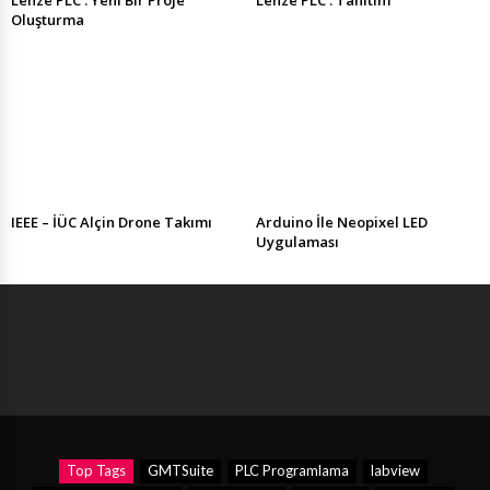
Oluşturma
IEEE – İÜC Alçin Drone Takımı
Arduino İle Neopixel LED
Uygulaması
Top Tags
GMTSuite
PLC Programlama
labview