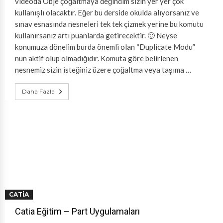
videoda Obje çoğaltmaya değindim sizin yer yer çok
kullanışlı olacaktır. Eğer bu derside okulda alıyorsanız ve
sınav esnasında nesneleri tek tek çizmek yerine bu komutu
kullanırsanız artı puanlarda getirecektir. 🙂 Neyse
konumuza dönelim burda önemli olan “Duplicate Modu”
nun aktif olup olmadığıdır. Komuta göre belirlenen
nesnemiz sizin isteğiniz üzere çoğaltma veya taşıma …
Daha Fazla
CATIA
Catia Eğitim – Part Uygulamaları