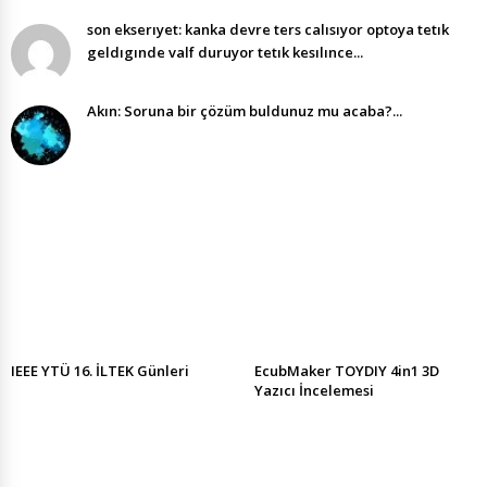
son ekserıyet: kanka devre ters calısıyor optoya tetık
geldıgınde valf duruyor tetık kesılınce...
Akın: Soruna bir çözüm buldunuz mu acaba?...
IEEE YTÜ 16. İLTEK Günleri
EcubMaker TOYDIY 4in1 3D
Yazıcı İncelemesi