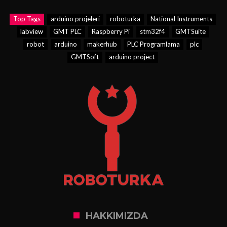
Top Tags
arduino projeleri
roboturka
National Instruments
labview
GMT PLC
Raspberry Pi
stm32f4
GMTSuite
robot
arduino
makerhub
PLC Programlama
plc
GMTSoft
arduino project
HAKKIMIZDA