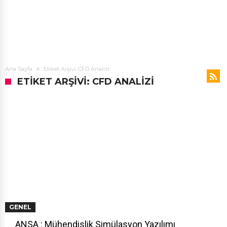
Ana Sayfa
Etiket Arşivi: CFD Analizi
ETIKET ARŞIVI: CFD ANALIZI
GENEL
ANSA : Mühendislik Simülasyon Yazılımı