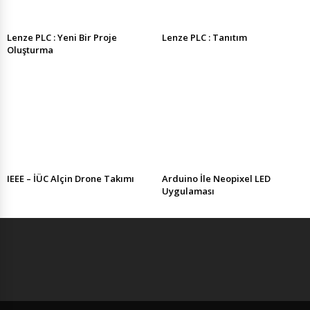
Lenze PLC : Yeni Bir Proje
Lenze PLC : Tanıtım
Oluşturma
IEEE – İÜC Alçin Drone Takımı
Arduino İle Neopixel LED
Uygulaması