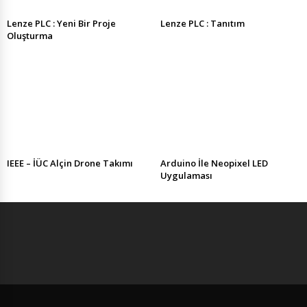
Lenze PLC : Yeni Bir Proje
Lenze PLC : Tanıtım
Oluşturma
IEEE – İÜC Alçin Drone Takımı
Arduino İle Neopixel LED
Uygulaması