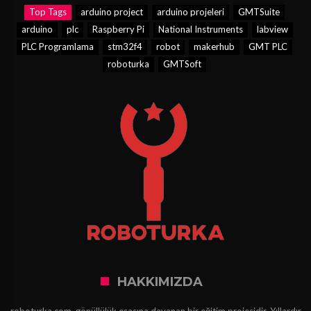
Top Tags
arduino project
arduino projeleri
GMTSuite
arduino
plc
Raspberry Pi
National Instruments
labview
PLC Programlama
stm32f4
robot
makerhub
GMT PLC
roboturka
GMTSoft
HAKKIMIZDA
roboturka.com, gönüllülük esasına dayanan bir eğitim projesidir. Yıllardır