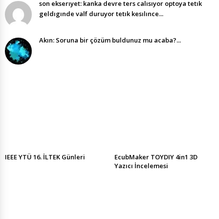
son ekserıyet: kanka devre ters calısıyor optoya tetık
geldıgınde valf duruyor tetık kesılınce...
Akın: Soruna bir çözüm buldunuz mu acaba?...
IEEE YTÜ 16. İLTEK Günleri
EcubMaker TOYDIY 4in1 3D
Yazıcı İncelemesi