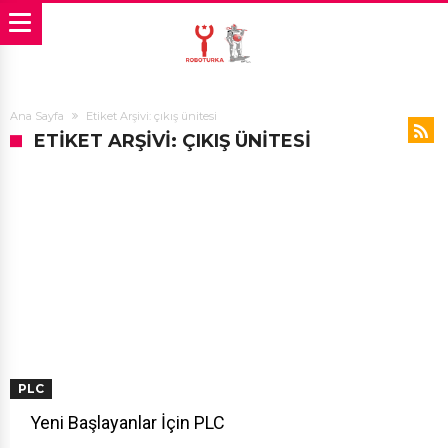
Ana Sayfa
Etiket Arşivi: çıkış ünitesi
ETIKET ARŞIVI: ÇIKIŞ ÜNITESI
PLC
Yeni Başlayanlar İçin PLC