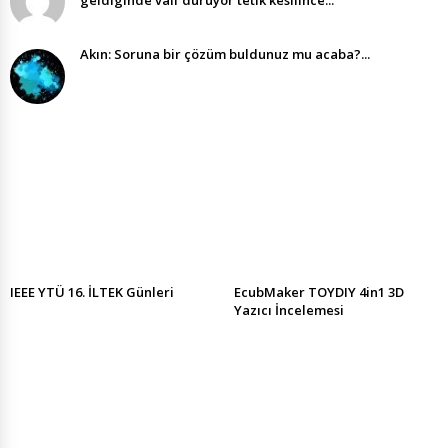
geldıgınde valf duruyor tetık kesılınce...
Akın: Soruna bir çözüm buldunuz mu acaba?...
IEEE YTÜ 16. İLTEK Günleri
EcubMaker TOYDIY 4in1 3D
Yazıcı İncelemesi