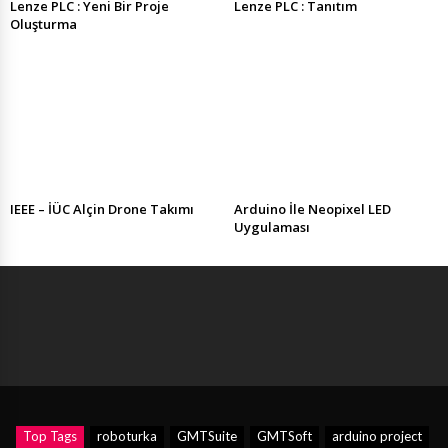
Lenze PLC : Yeni Bir Proje
Lenze PLC : Tanıtım
Oluşturma
IEEE – İÜC Alçin Drone Takımı
Arduino İle Neopixel LED
Uygulaması
Top Tags
roboturka
GMTSuite
GMTSoft
arduino project