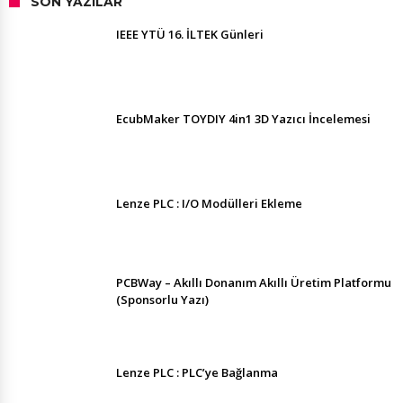
SON YAZILAR
IEEE YTÜ 16. İLTEK Günleri
EcubMaker TOYDIY 4in1 3D Yazıcı İncelemesi
Lenze PLC : I/O Modülleri Ekleme
PCBWay – Akıllı Donanım Akıllı Üretim Platformu
(Sponsorlu Yazı)
Lenze PLC : PLC’ye Bağlanma