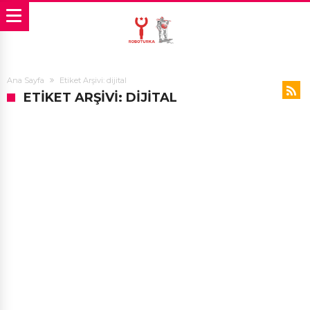
Ana Sayfa
Etiket Arşivi: dijital
ETIKET ARŞIVI: DIJITAL