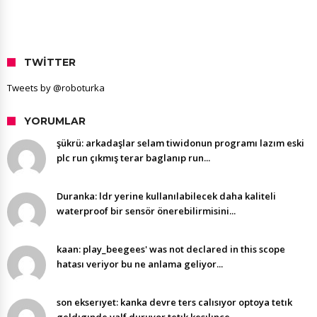
TWITTER
Tweets by @roboturka
YORUMLAR
şükrü: arkadaşlar selam tiwidonun programı lazım eski
plc run çıkmış terar baglanıp run...
Duranka: ldr yerine kullanılabilecek daha kaliteli
waterproof bir sensör önerebilirmisini...
kaan: play_beegees' was not declared in this scope
hatası veriyor bu ne anlama geliyor...
son ekserıyet: kanka devre ters calısıyor optoya tetık