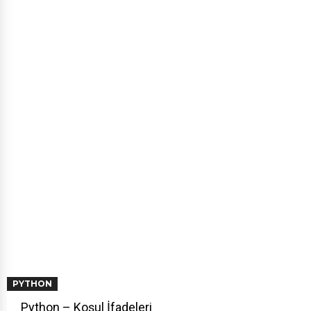
PYTHON
Python – Koşul İfadeleri