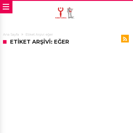
Ana Sayfa
Etiket Arşivi: eğer
ETIKET ARŞIVI: EĞER