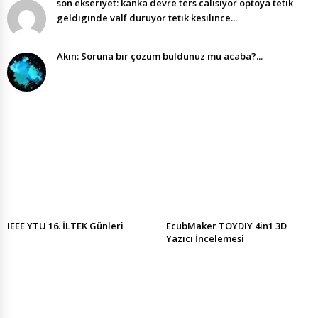
son ekserıyet: kanka devre ters calısıyor optoya tetık
geldıgınde valf duruyor tetık kesılınce...
Akın: Soruna bir çözüm buldunuz mu acaba?...
IEEE YTÜ 16. İLTEK Günleri
EcubMaker TOYDIY 4in1 3D
Yazıcı İncelemesi