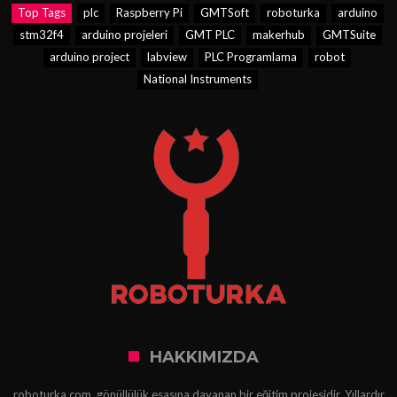
Top Tags
plc
Raspberry Pi
GMTSoft
roboturka
arduino
stm32f4
arduino projeleri
GMT PLC
makerhub
GMTSuite
arduino project
labview
PLC Programlama
robot
National Instruments
HAKKIMIZDA
roboturka.com, gönüllülük esasına dayanan bir eğitim projesidir. Yıllardır