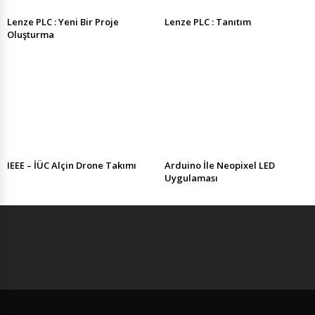
Lenze PLC : Yeni Bir Proje
Lenze PLC : Tanıtım
Oluşturma
IEEE – İÜC Alçin Drone Takımı
Arduino İle Neopixel LED
Uygulaması