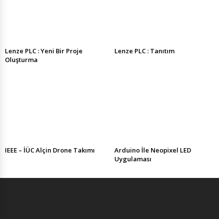
Lenze PLC : Yeni Bir Proje
Lenze PLC : Tanıtım
Oluşturma
IEEE – İÜC Alçin Drone Takımı
Arduino İle Neopixel LED
Uygulaması