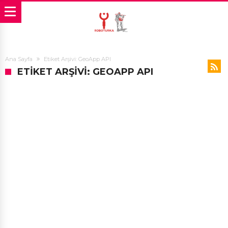
Ana Sayfa
Etiket Arşivi: GeoApp API
ETIKET ARŞIVI: GEOAPP API