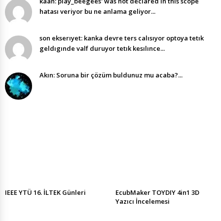
kaan: play_beegees' was not declared in this scope
hatası veriyor bu ne anlama geliyor...
son ekserıyet: kanka devre ters calısıyor optoya tetık
geldıgınde valf duruyor tetık kesılınce...
Akın: Soruna bir çözüm buldunuz mu acaba?...
IEEE YTÜ 16. İLTEK Günleri
EcubMaker TOYDIY 4in1 3D
Yazıcı İncelemesi