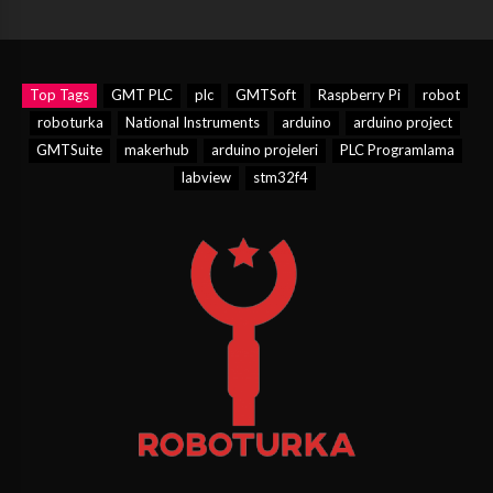
Top Tags
GMT PLC
plc
GMTSoft
Raspberry Pi
robot
roboturka
National Instruments
arduino
arduino project
GMTSuite
makerhub
arduino projeleri
PLC Programlama
labview
stm32f4