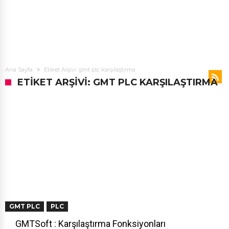
Ana Sayfa
Etiket Arşivi: gmt plc karşılaştırma
ETIKET ARŞIVI: GMT PLC KARŞILAŞTIRMA
GMT PLC
PLC
GMTSoft : Karşılaştırma Fonksiyonları