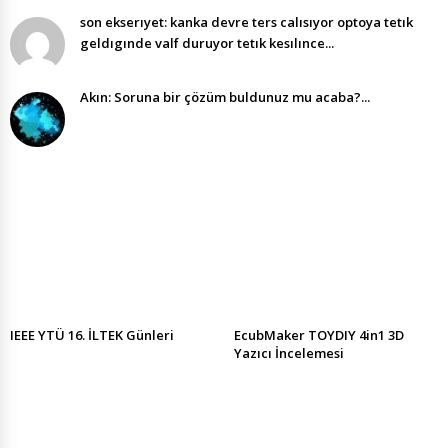
son ekserıyet: kanka devre ters calısıyor optoya tetık
geldıgınde valf duruyor tetık kesılınce...
Akın: Soruna bir çözüm buldunuz mu acaba?...
IEEE YTÜ 16. İLTEK Günleri
EcubMaker TOYDIY 4in1 3D
Yazıcı İncelemesi