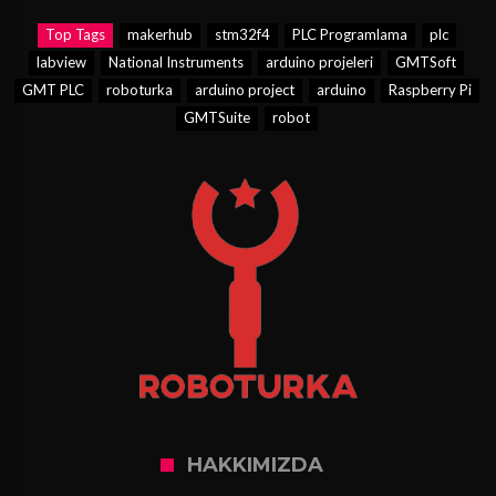
Top Tags
makerhub
stm32f4
PLC Programlama
plc
labview
National Instruments
arduino projeleri
GMTSoft
GMT PLC
roboturka
arduino project
arduino
Raspberry Pi
GMTSuite
robot
HAKKIMIZDA