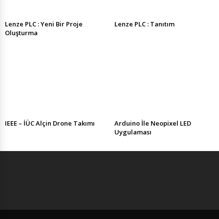
Lenze PLC : Yeni Bir Proje
Lenze PLC : Tanıtım
Oluşturma
IEEE – İÜC Alçin Drone Takımı
Arduino İle Neopixel LED
Uygulaması