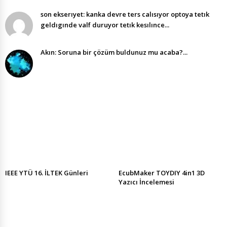
son ekserıyet: kanka devre ters calısıyor optoya tetık
geldıgınde valf duruyor tetık kesılınce...
Akın: Soruna bir çözüm buldunuz mu acaba?...
IEEE YTÜ 16. İLTEK Günleri
EcubMaker TOYDIY 4in1 3D
Yazıcı İncelemesi