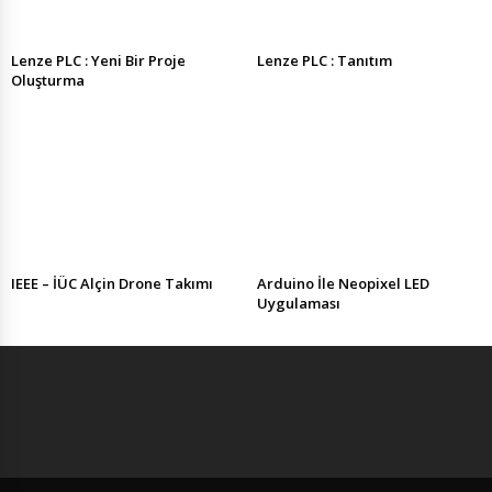
Lenze PLC : Yeni Bir Proje
Lenze PLC : Tanıtım
Oluşturma
IEEE – İÜC Alçin Drone Takımı
Arduino İle Neopixel LED
Uygulaması