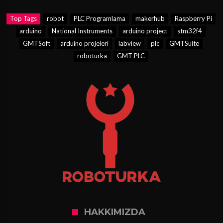
Top Tags
robot
PLC Programlama
makerhub
Raspberry Pi
arduino
National Instruments
arduino project
stm32f4
GMTSoft
arduino projeleri
labview
plc
GMTSuite
roboturka
GMT PLC
HAKKIMIZDA