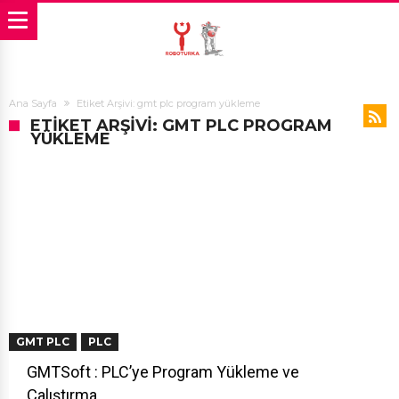
Ana Sayfa
Etiket Arşivi: gmt plc program yükleme
ETIKET ARŞIVI: GMT PLC PROGRAM
YÜKLEME
GMT PLC
PLC
GMTSoft : PLC’ye Program Yükleme ve
Çalıştırma