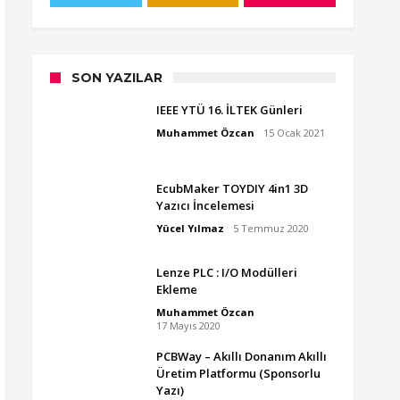
SON YAZILAR
IEEE YTÜ 16. İLTEK Günleri
Muhammet Özcan
15 Ocak 2021
EcubMaker TOYDIY 4in1 3D
Yazıcı İncelemesi
Yücel Yılmaz
5 Temmuz 2020
Lenze PLC : I/O Modülleri
Ekleme
Muhammet Özcan
17 Mayıs 2020
PCBWay – Akıllı Donanım Akıllı
Üretim Platformu (Sponsorlu
Yazı)