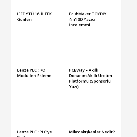
IEEE YTÜ 16. İLTEK
EcubMaker TOYDIY
Günleri
4in1 3D Yazıcı
İncelemesi
Lenze PLC : I/O
PCBWay – Akıllı
Modülleri Ekleme
Donanım Akıllı Üretim
Platformu (Sponsorlu
Yazı)
Lenze PLC : PLC’ye
Mikroakışkanlar Nedir?