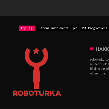
Top Tags
National Instruments
plc
PLC Programlama
HAKK
roboturka.com
mühendislik e
bilginin eksi
oluşumdur.