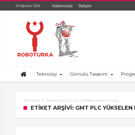
Hakkımızda
İletişim
09 Ağustos 2026
Teknoloji
Gömülü Tasarım
Prog
Ana Sayfa
Etiket Arşivi: gmt plc Yükselen Kenar Kontağı
ETIKET ARŞIVI: GMT PLC YÜKSELEN