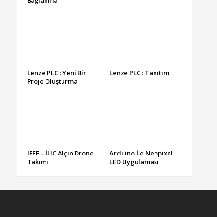
Bağlanma
Lenze PLC : Yeni Bir
Lenze PLC : Tanıtım
Proje Oluşturma
IEEE – İÜC Alçin Drone
Arduino İle Neopixel
Takımı
LED Uygulaması