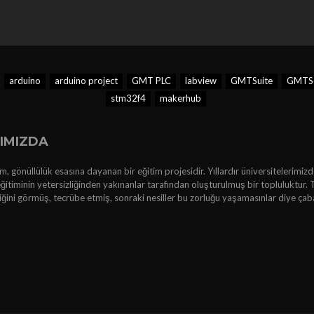
arduino
arduino project
GMT PLC
labview
GMTSuite
GMTSo
stm32f4
makerhub
IMIZDA
, gönüllülük esasına dayanan bir eğitim projesidir. Yıllardır üniversitelerimizd
ğitiminin yetersizliğinden yakınanlar tarafından oluşturulmuş bir topluluktur. 
kliğini görmüş, tecrübe etmiş, sonraki nesiller bu zorluğu yaşamasınlar diye çab