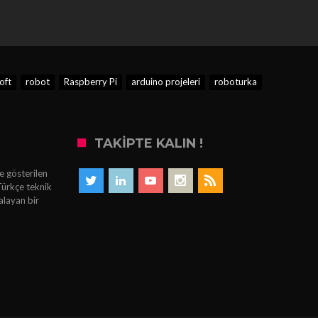
ft
robot
Raspberry Pi
arduino projeleri
roboturka
TAKIPTE KALIN !
e gösterilen
Türkçe teknik
alayan bir