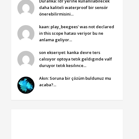
Duranka: ldr yerine kullanılabilecek
daha kaliteli waterproof bir sensör
önerebilirmisini...
kaan: play_beegees' was not declared
in this scope hatası veriyor bu ne
anlama geliyor...
son ekserıyet: kanka devre ters
calısıyor optoya tetık geldıgınde valf
duruyor tetık kesılınce...
Akın: Soruna bir çözüm buldunuz mu
acaba?...