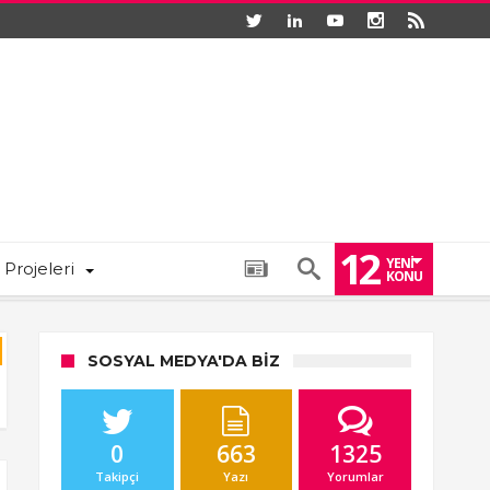
12
YENI
 Projeleri
KONU
SOSYAL MEDYA'DA BIZ
0
663
1325
Takipçi
Yazı
Yorumlar