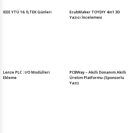
IEEE YTÜ 16. İLTEK Günleri
EcubMaker TOYDIY 4in1 3D
Yazıcı İncelemesi
Lenze PLC : I/O Modülleri
PCBWay – Akıllı Donanım Akıllı
Ekleme
Üretim Platformu (Sponsorlu
Yazı)