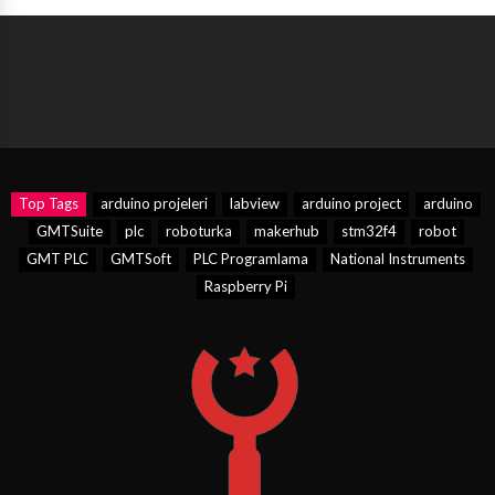
Top Tags
arduino projeleri
labview
arduino project
arduino
GMTSuite
plc
roboturka
makerhub
stm32f4
robot
GMT PLC
GMTSoft
PLC Programlama
National Instruments
Raspberry Pi