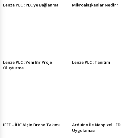
Lenze PLC : PLC’ye Bağlanma
Mikroakışkanlar Nedir?
Lenze PLC : Yeni Bir Proje
Lenze PLC : Tanıtım
Oluşturma
IEEE – İÜC Alçin Drone Takımı
Arduino İle Neopixel LED
Uygulaması