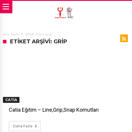
Ana Sayfa
Etiket Arşivi: grip
ETIKET ARŞIVI: GRIP
CATIA
Catia Eğitim – Line,Grip,Snap Komutları
Daha Fazla