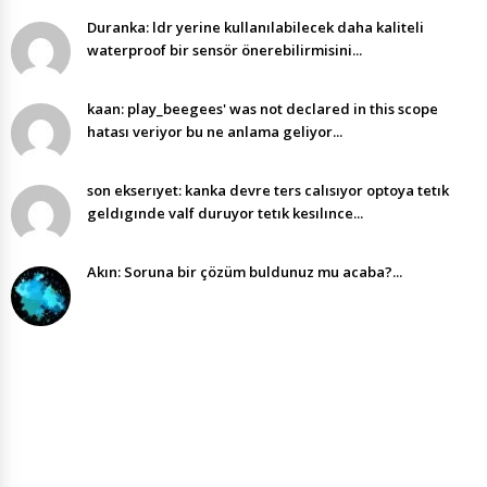
Duranka: ldr yerine kullanılabilecek daha kaliteli
waterproof bir sensör önerebilirmisini...
kaan: play_beegees' was not declared in this scope
hatası veriyor bu ne anlama geliyor...
son ekserıyet: kanka devre ters calısıyor optoya tetık
geldıgınde valf duruyor tetık kesılınce...
Akın: Soruna bir çözüm buldunuz mu acaba?...