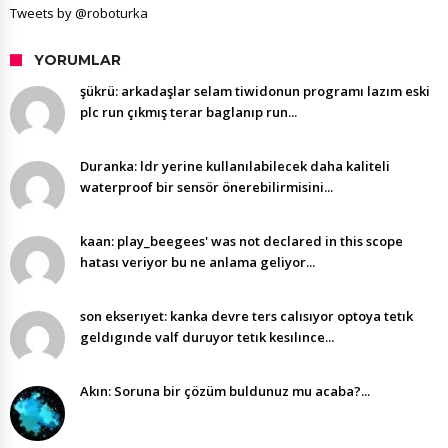
Tweets by @roboturka
YORUMLAR
şükrü: arkadaşlar selam tiwidonun programı lazım eski
plc run çıkmış terar baglanıp run...
Duranka: ldr yerine kullanılabilecek daha kaliteli
waterproof bir sensör önerebilirmisini...
kaan: play_beegees' was not declared in this scope
hatası veriyor bu ne anlama geliyor...
son ekserıyet: kanka devre ters calısıyor optoya tetık
geldıgınde valf duruyor tetık kesılınce...
Akın: Soruna bir çözüm buldunuz mu acaba?...