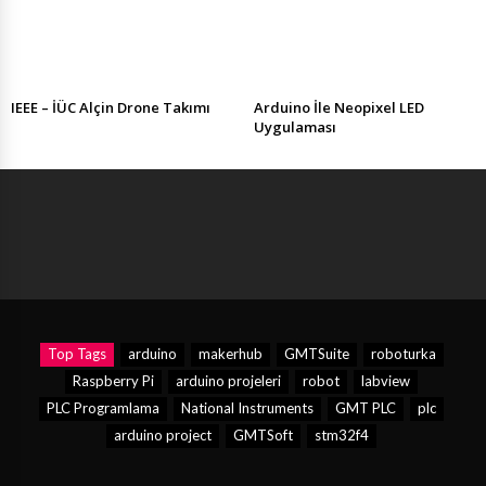
IEEE – İÜC Alçin Drone Takımı
Arduino İle Neopixel LED
Uygulaması
Top Tags
arduino
makerhub
GMTSuite
roboturka
Raspberry Pi
arduino projeleri
robot
labview
PLC Programlama
National Instruments
GMT PLC
plc
arduino project
GMTSoft
stm32f4