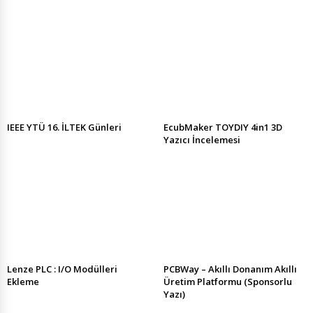
IEEE YTÜ 16. İLTEK Günleri
EcubMaker TOYDIY 4in1 3D
Yazıcı İncelemesi
Lenze PLC : I/O Modülleri
PCBWay – Akıllı Donanım Akıllı
Ekleme
Üretim Platformu (Sponsorlu
Yazı)