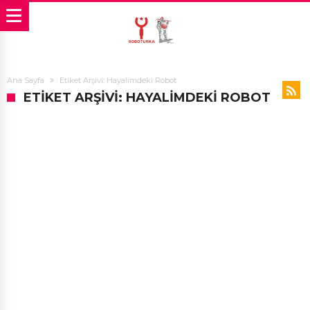
Ana Sayfa
Etiket Arşivi: Hayalimdeki Robot
ETIKET ARŞIVI: HAYALIMDEKI ROBOT