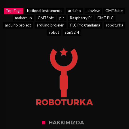
Top Tags
National Instruments
arduino
labview
GMTSuite
makerhub
GMTSoft
plc
Raspberry Pi
GMT PLC
arduino project
arduino projeleri
PLC Programlama
roboturka
robot
stm32f4
HAKKIMIZDA