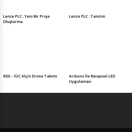
Lenze PLC : Yeni Bir Proje
Lenze PLC : Tanıtım
Oluşturma
IEEE – İÜC Alçin Drone Takımı
Arduino İle Neopixel LED
Uygulaması