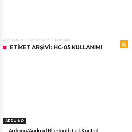
Ana Sayfa
Etiket Arşivi: hc-05 kullanımı
ETIKET ARŞIVI: HC-05 KULLANIMI
ARDUINO
Arduino/Android Bluetooth Led Kontrol