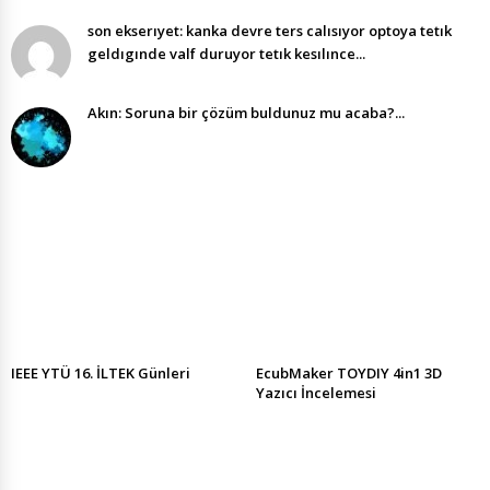
son ekserıyet: kanka devre ters calısıyor optoya tetık
geldıgınde valf duruyor tetık kesılınce...
Akın: Soruna bir çözüm buldunuz mu acaba?...
IEEE YTÜ 16. İLTEK Günleri
EcubMaker TOYDIY 4in1 3D
Yazıcı İncelemesi