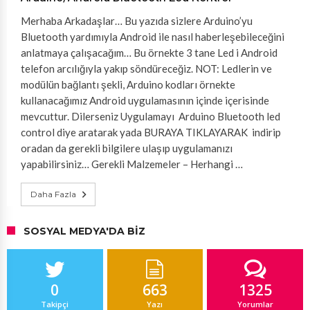
Merhaba Arkadaşlar… Bu yazıda sizlere Arduino’yu
Bluetooth yardımıyla Android ile nasıl haberleşebileceğini
anlatmaya çalışacağım… Bu örnekte 3 tane Led i Android
telefon arcılığıyla yakıp söndüreceğiz. NOT: Ledlerin ve
modülün bağlantı şekli, Arduino kodları örnekte
kullanacağımız Android uygulamasının içinde içerisinde
mevcuttur. Dilerseniz Uygulamayı Arduino Bluetooth led
control diye aratarak yada BURAYA TIKLAYARAK indirip
oradan da gerekli bilgilere ulaşıp uygulamanızı
yapabilirsiniz… Gerekli Malzemeler – Herhangi …
Daha Fazla
SOSYAL MEDYA'DA BIZ
0
663
1325
Takipçi
Yazı
Yorumlar