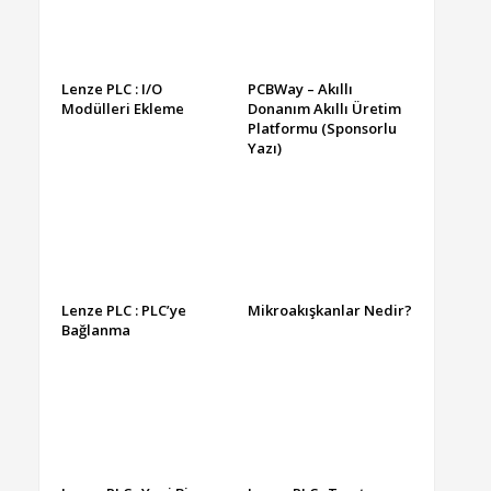
Lenze PLC : I/O
PCBWay – Akıllı
Modülleri Ekleme
Donanım Akıllı Üretim
Platformu (Sponsorlu
Yazı)
Lenze PLC : PLC’ye
Mikroakışkanlar Nedir?
Bağlanma