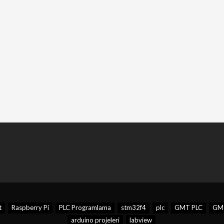
t
Raspberry Pi
PLC Programlama
stm32f4
plc
GMT PLC
GMT
arduino projeleri
labview