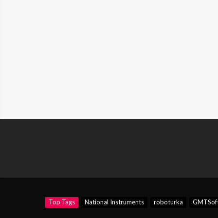
Top Tags
National Instruments
roboturka
GMTSof