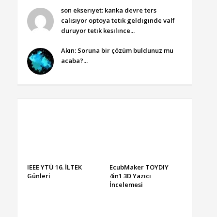
son ekserıyet: kanka devre ters
calısıyor optoya tetık geldıgınde valf
duruyor tetık kesılınce...
Akın: Soruna bir çözüm buldunuz mu
acaba?...
IEEE YTÜ 16. İLTEK
EcubMaker TOYDIY
Günleri
4in1 3D Yazıcı
İncelemesi