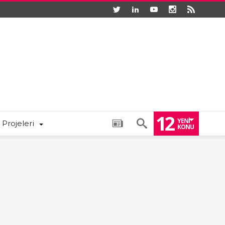
12
YENI
 Projeleri
KONU