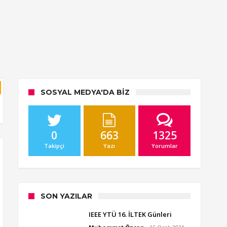
SOSYAL MEDYA'DA BIZ
0
663
1325
Takipçi
Yazı
Yorumlar
SON YAZILAR
IEEE YTÜ 16. İLTEK Günleri