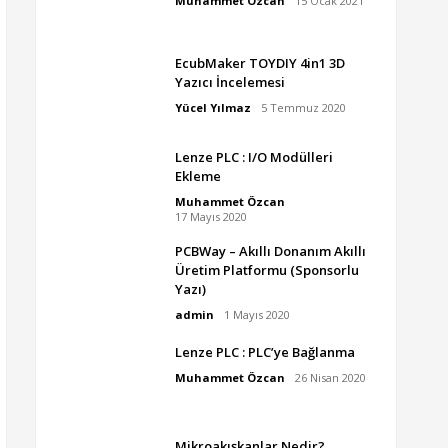
Muhammet Özcan
15 Ocak 2021
EcubMaker TOYDIY 4in1 3D
Yazıcı İncelemesi
Yücel Yılmaz
5 Temmuz 2020
Lenze PLC : I/O Modülleri
Ekleme
Muhammet Özcan
17 Mayıs 2020
PCBWay – Akıllı Donanım Akıllı
Üretim Platformu (Sponsorlu
Yazı)
admin
1 Mayıs 2020
Lenze PLC : PLC’ye Bağlanma
Muhammet Özcan
26 Nisan 2020
Mikroakışkanlar Nedir?