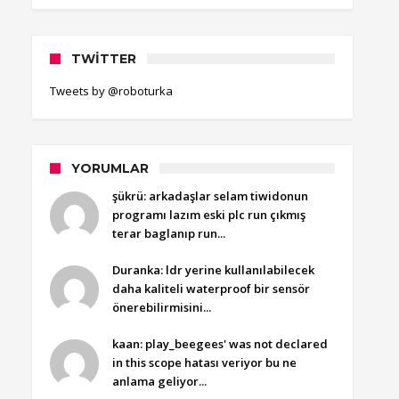
TWITTER
Tweets by @roboturka
YORUMLAR
şükrü: arkadaşlar selam tiwidonun
programı lazım eski plc run çıkmış
terar baglanıp run...
Duranka: ldr yerine kullanılabilecek
daha kaliteli waterproof bir sensör
önerebilirmisini...
kaan: play_beegees' was not declared
in this scope hatası veriyor bu ne
anlama geliyor...