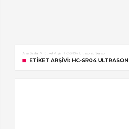
Ana Sayfa
Etiket Arşivi: HC-SR04 Ultrasonic Sensor
ETIKET ARŞIVI: HC-SR04 ULTRASO