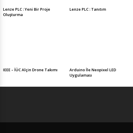
Lenze PLC : Yeni Bir Proje
Lenze PLC : Tanıtım
Oluşturma
IEEE – İÜC Alçin Drone Takımı
Arduino İle Neopixel LED
Uygulaması