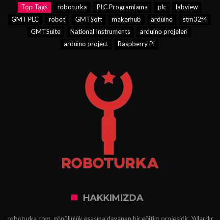
Top Tags
roboturka
PLC Programlama
plc
labview
GMT PLC
robot
GMTSoft
makerhub
arduino
stm32f4
GMTSuite
National Instruments
arduino projeleri
arduino project
Raspberry Pi
HAKKIMIZDA
roboturka.com, gönüllülük esasına dayanan bir eğitim projesidir. Yıllardır