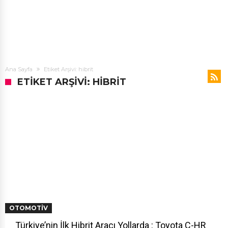
Ana Sayfa
Etiket Arşivi: hibrit
ETIKET ARŞIVI: HIBRIT
OTOMOTIV
Türkiye’nin İlk Hibrit Aracı Yollarda : Toyota C-HR