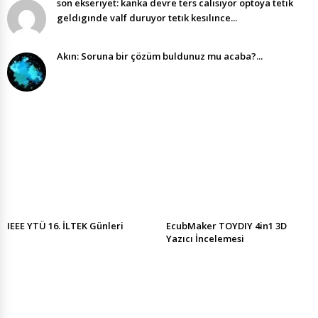
son ekserıyet: kanka devre ters calısıyor optoya tetık
geldıgınde valf duruyor tetık kesılınce...
Akın: Soruna bir çözüm buldunuz mu acaba?...
IEEE YTÜ 16. İLTEK Günleri
EcubMaker TOYDIY 4in1 3D
Yazıcı İncelemesi