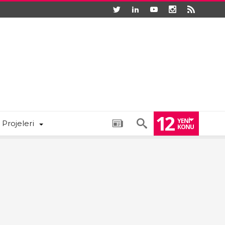
12
YENI
 Projeleri
KONU