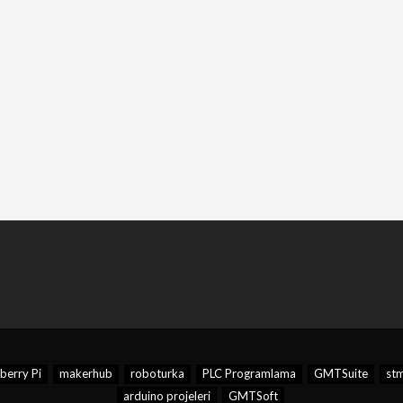
berry Pi
makerhub
roboturka
PLC Programlama
GMTSuite
st
arduino projeleri
GMTSoft