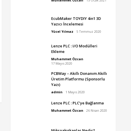
Muhammet Özcan
15 Ocak 2021
EcubMaker TOYDIY 4in1 3D
Yazıcı İncelemesi
Yücel Yılmaz
5 Temmuz 2020
Lenze PLC : I/O Modülleri
Ekleme
Muhammet Özcan
17 Mayıs 2020
PCBWay – Akıllı Donanım Akıllı
Üretim Platformu (Sponsorlu
Yazı)
admin
1 Mayıs 2020
Lenze PLC : PLC’ye Bağlanma
Muhammet Özcan
26 Nisan 2020
Mikroakışkanlar Nedir?