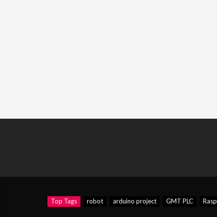
Top Tags
robot
arduino project
GMT PLC
Rasp