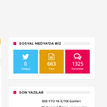
SOSYAL MEDYA'DA BIZ
0
663
1325
Takipçi
Yazı
Yorumlar
SON YAZILAR
IEEE YTÜ 16. İLTEK Günleri