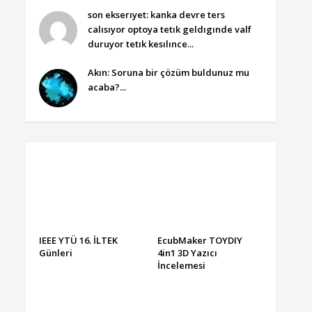
son ekserıyet: kanka devre ters
calısıyor optoya tetık geldıgınde valf
duruyor tetık kesılınce...
Akın: Soruna bir çözüm buldunuz mu
acaba?...
IEEE YTÜ 16. İLTEK
EcubMaker TOYDIY
Günleri
4in1 3D Yazıcı
İncelemesi