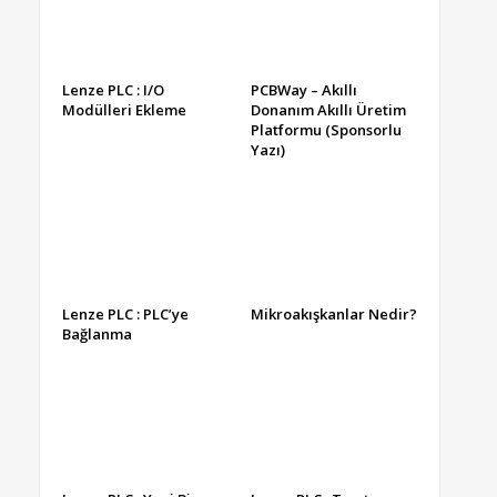
Lenze PLC : I/O
PCBWay – Akıllı
Modülleri Ekleme
Donanım Akıllı Üretim
Platformu (Sponsorlu
Yazı)
Lenze PLC : PLC’ye
Mikroakışkanlar Nedir?
Bağlanma