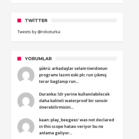
TWITTER
Tweets by @roboturka
YORUMLAR
şükrü: arkadaşlar selam tiwidonun
programı lazım eski plc run çıkmış
terar baglanıp run...
Duranka: ldr yerine kullanılabilecek
daha kaliteli waterproof bir sensör
önerebilirmisini...
kaan: play_beegees' was not declared
in this scope hatası veriyor bu ne
anlama geliyor...