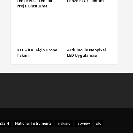
Lenze PLC : Yeni Bir
Lenze PLC : Tanıtım
Proje Oluşturma
IEEE – İÜC Alçin Drone
Arduino İle Neopixel
Takımı
LED Uygulaması
m32f4
National Instruments
arduino
labview
plc