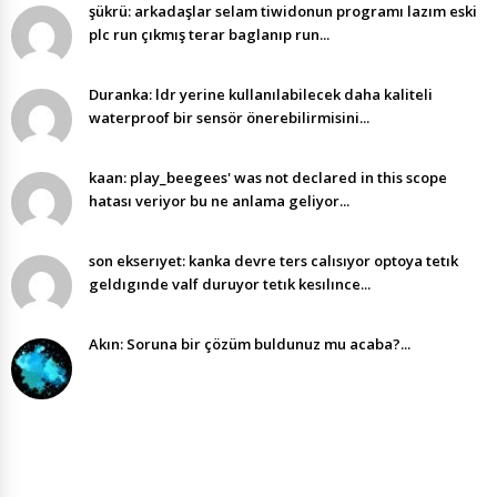
şükrü: arkadaşlar selam tiwidonun programı lazım eski
plc run çıkmış terar baglanıp run...
Duranka: ldr yerine kullanılabilecek daha kaliteli
waterproof bir sensör önerebilirmisini...
kaan: play_beegees' was not declared in this scope
hatası veriyor bu ne anlama geliyor...
son ekserıyet: kanka devre ters calısıyor optoya tetık
geldıgınde valf duruyor tetık kesılınce...
Akın: Soruna bir çözüm buldunuz mu acaba?...