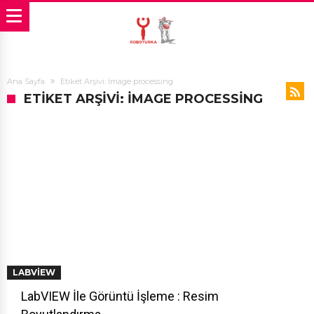
Ana Sayfa
Etiket Arşivi: İmage processing
ETIKET ARŞIVI: İMAGE PROCESSING
LABVIEW
LabVIEW İle Görüntü İşleme : Resim