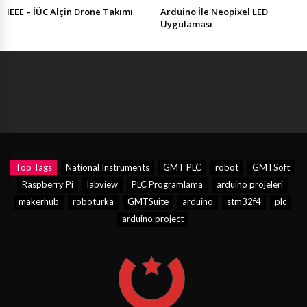
IEEE – İÜC Alçin Drone Takımı
Arduino İle Neopixel LED
Uygulaması
Top Tags
National Instruments
GMT PLC
robot
GMTSoft
Raspberry Pi
labview
PLC Programlama
arduino projeleri
makerhub
roboturka
GMTSuite
arduino
stm32f4
plc
arduino project