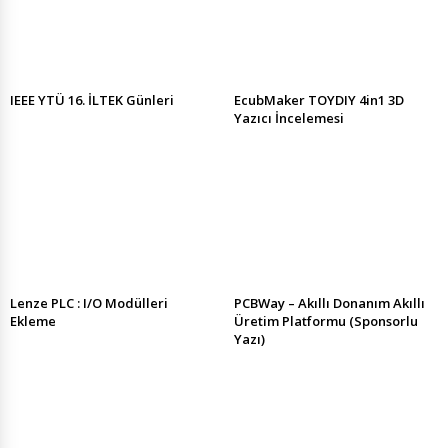
IEEE YTÜ 16. İLTEK Günleri
EcubMaker TOYDIY 4in1 3D
Yazıcı İncelemesi
Lenze PLC : I/O Modülleri
PCBWay – Akıllı Donanım Akıllı
Ekleme
Üretim Platformu (Sponsorlu
Yazı)