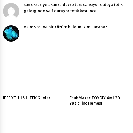
son ekserıyet: kanka devre ters calısıyor optoya tetık
geldıgınde valf duruyor tetık kesılınce...
Akın: Soruna bir çözüm buldunuz mu acaba?...
IEEE YTÜ 16. İLTEK Günleri
EcubMaker TOYDIY 4in1 3D
Yazıcı İncelemesi