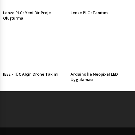
Lenze PLC : Yeni Bir Proje
Lenze PLC : Tanıtım
Oluşturma
IEEE – İÜC Alçin Drone Takımı
Arduino İle Neopixel LED
Uygulaması