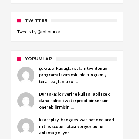
TWITTER
Tweets by @roboturka
YORUMLAR
şükrü: arkadaşlar selam tiwidonun
programı lazım eski plc run çıkmış
terar baglanıp run...
Duranka: ldr yerine kullanılabilecek
daha kaliteli waterproof bir sensör
önerebilirmisini...
kaan: play_beegees' was not declared
in this scope hatası veriyor bu ne
anlama geliyor...