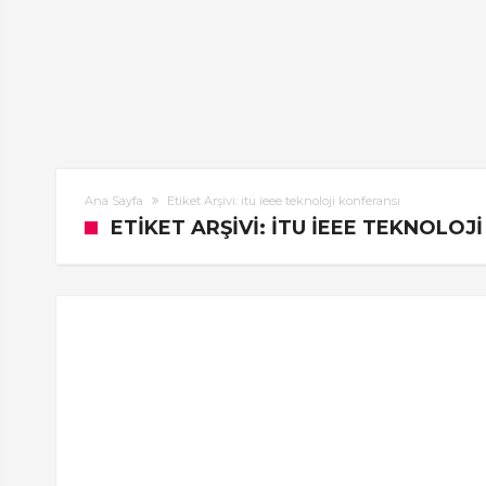
Ana Sayfa
Etiket Arşivi: itu ieee teknoloji konferansı
ETIKET ARŞIVI: ITU IEEE TEKNOLOJ