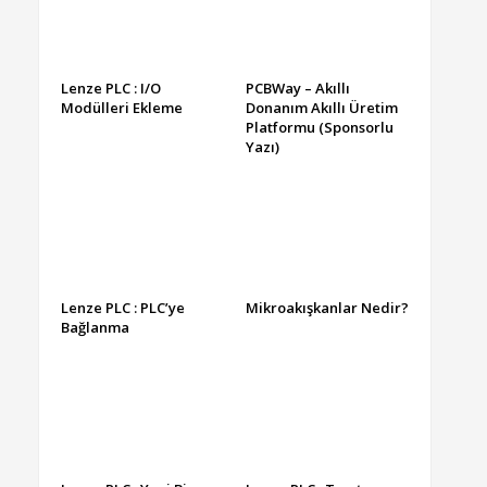
Lenze PLC : I/O
PCBWay – Akıllı
Modülleri Ekleme
Donanım Akıllı Üretim
Platformu (Sponsorlu
Yazı)
Lenze PLC : PLC’ye
Mikroakışkanlar Nedir?
Bağlanma