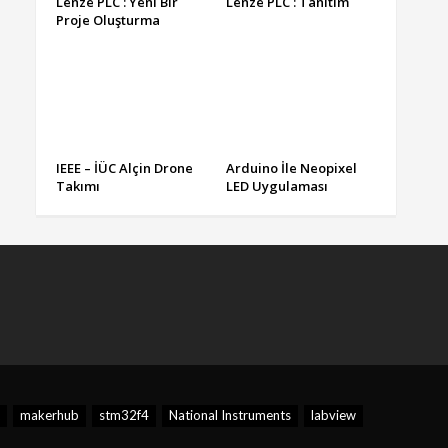
Lenze PLC : Yeni Bir
Lenze PLC : Tanıtım
Proje Oluşturma
IEEE – İÜC Alçin Drone
Arduino İle Neopixel
Takımı
LED Uygulaması
makerhub
stm32f4
National Instruments
labview