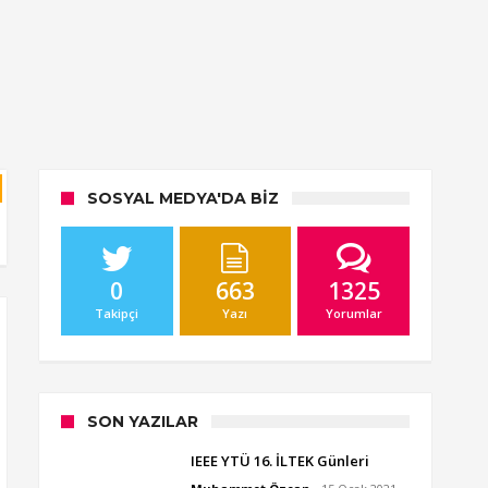
SOSYAL MEDYA'DA BIZ
0
663
1325
Takipçi
Yazı
Yorumlar
SON YAZILAR
IEEE YTÜ 16. İLTEK Günleri