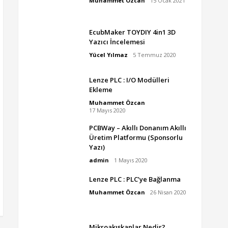
Muhammet Özcan
15 Ocak 2021
EcubMaker TOYDIY 4in1 3D
Yazıcı İncelemesi
Yücel Yılmaz
5 Temmuz 2020
Lenze PLC : I/O Modülleri
Ekleme
Muhammet Özcan
17 Mayıs 2020
PCBWay – Akıllı Donanım Akıllı
Üretim Platformu (Sponsorlu
Yazı)
admin
1 Mayıs 2020
Lenze PLC : PLC’ye Bağlanma
Muhammet Özcan
26 Nisan 2020
Mikroakışkanlar Nedir?