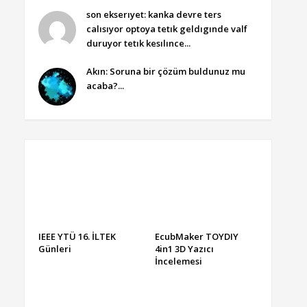
son ekserıyet: kanka devre ters
calısıyor optoya tetık geldıgınde valf
duruyor tetık kesılınce...
Akın: Soruna bir çözüm buldunuz mu
acaba?...
IEEE YTÜ 16. İLTEK
EcubMaker TOYDIY
Günleri
4in1 3D Yazıcı
İncelemesi