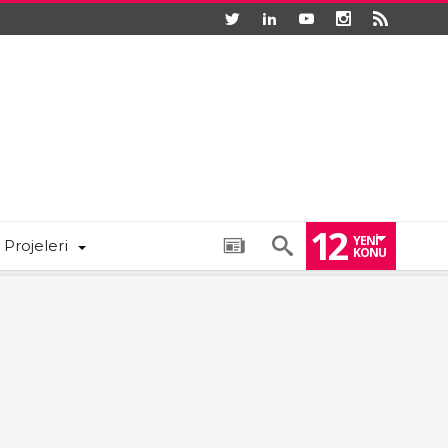
12
YENI
 Projeleri
KONU