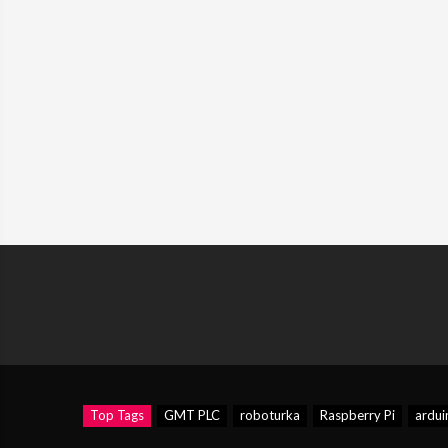
Top Tags
GMT PLC
roboturka
Raspberry Pi
ardui