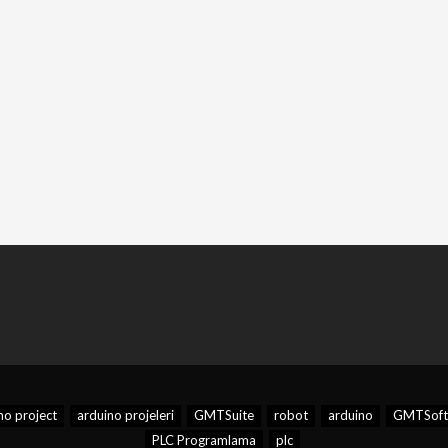
no project
arduino projeleri
GMTSuite
robot
arduino
GMTSoft
PLC Programlama
plc