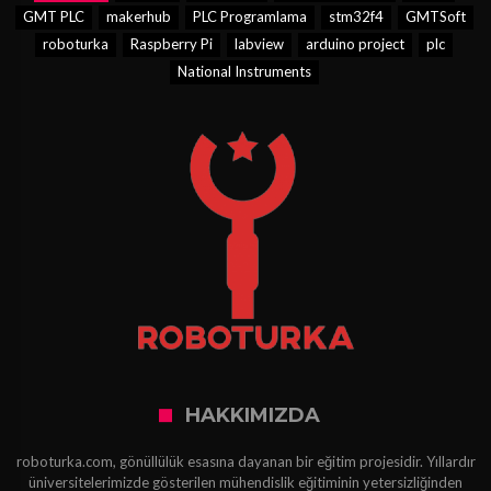
GMT PLC
makerhub
PLC Programlama
stm32f4
GMTSoft
roboturka
Raspberry Pi
labview
arduino project
plc
National Instruments
HAKKIMIZDA
roboturka.com, gönüllülük esasına dayanan bir eğitim projesidir. Yıllardır
üniversitelerimizde gösterilen mühendislik eğitiminin yetersizliğinden