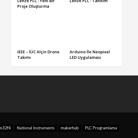
Lenze PLC : Yeni Bir
Lenze PLC : Tanıtım
Proje Oluşturma
IEEE – İÜC Alçin Drone
Arduino İle Neopixel
Takımı
LED Uygulaması
m32f4
National Instruments
makerhub
PLC Programlama