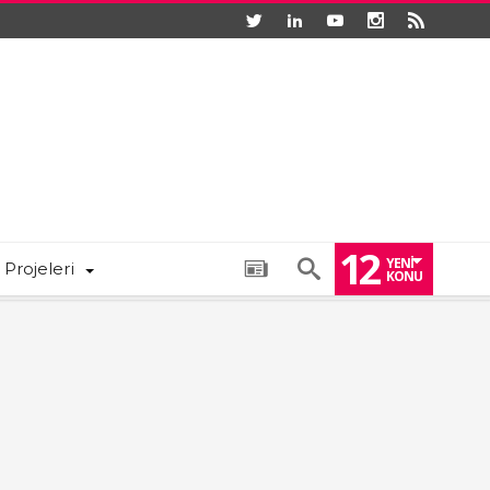
12
YENI
 Projeleri
KONU