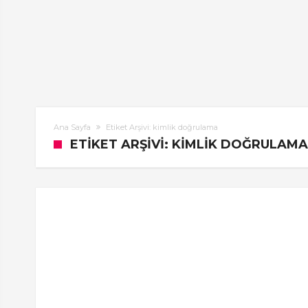
Ana Sayfa
Etiket Arşivi: kimlik doğrulama
ETIKET ARŞIVI: KIMLIK DOĞRULAMA