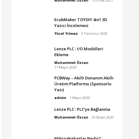
Muhammet Özcan
15 Ocak 2021
EcubMaker TOYDIY 4in1 3D
Yazıcı İncelemesi
Yücel Yılmaz
5 Temmuz 2020
Lenze PLC : I/O Modülleri
Ekleme
Muhammet Özcan
17 Mayıs 2020
PCBWay – Akıllı Donanım Akıllı
Üretim Platformu (Sponsorlu
Yazı)
admin
1 Mayıs 2020
Lenze PLC : PLC’ye Bağlanma
Muhammet Özcan
26 Nisan 2020
Mikroakışkanlar Nedir?