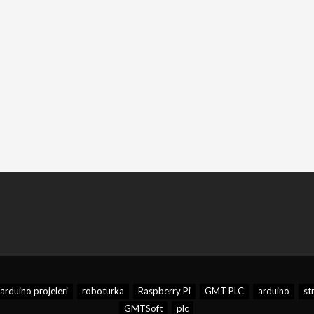
arduino projeleri
roboturka
Raspberry Pi
GMT PLC
arduino
st
GMTSoft
plc