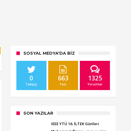
SOSYAL MEDYA'DA BIZ
0
663
1325
Takipçi
Yazı
Yorumlar
SON YAZILAR
IEEE YTÜ 16. İLTEK Günleri