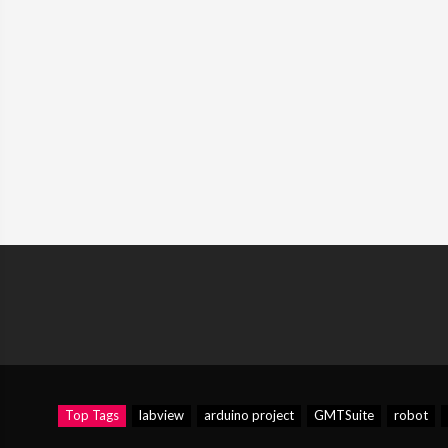
Top Tags
labview
arduino project
GMTSuite
robot