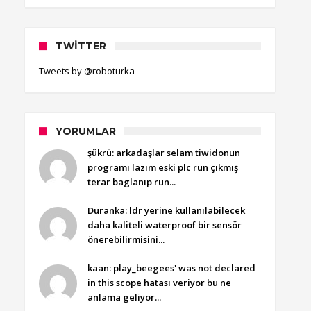
TWITTER
Tweets by @roboturka
YORUMLAR
şükrü: arkadaşlar selam tiwidonun
programı lazım eski plc run çıkmış
terar baglanıp run...
Duranka: ldr yerine kullanılabilecek
daha kaliteli waterproof bir sensör
önerebilirmisini...
kaan: play_beegees' was not declared
in this scope hatası veriyor bu ne
anlama geliyor...