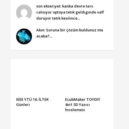
son ekserıyet: kanka devre ters
calısıyor optoya tetık geldıgınde valf
duruyor tetık kesılınce...
Akın: Soruna bir çözüm buldunuz mu
acaba?...
IEEE YTÜ 16. İLTEK
EcubMaker TOYDIY
Günleri
4in1 3D Yazıcı
İncelemesi