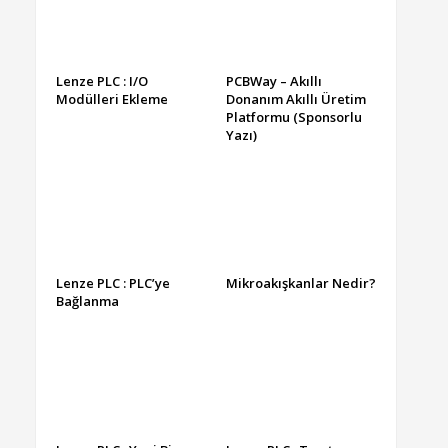
Lenze PLC : I/O
PCBWay – Akıllı
Modülleri Ekleme
Donanım Akıllı Üretim
Platformu (Sponsorlu
Yazı)
Lenze PLC : PLC’ye
Mikroakışkanlar Nedir?
Bağlanma