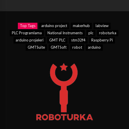
Top Tags
arduino project
makerhub
labview
PLC Programlama
National Instruments
plc
roboturka
arduino projeleri
GMT PLC
stm32f4
Raspberry Pi
GMTSuite
GMTSoft
robot
arduino