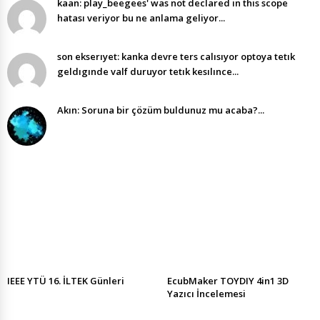
kaan: play_beegees' was not declared in this scope
hatası veriyor bu ne anlama geliyor...
son ekserıyet: kanka devre ters calısıyor optoya tetık
geldıgınde valf duruyor tetık kesılınce...
Akın: Soruna bir çözüm buldunuz mu acaba?...
IEEE YTÜ 16. İLTEK Günleri
EcubMaker TOYDIY 4in1 3D
Yazıcı İncelemesi