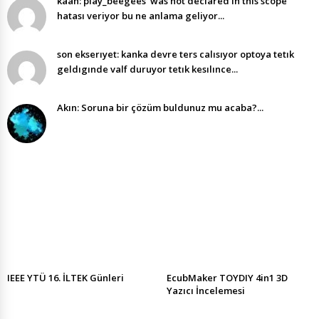
kaan: play_beegees' was not declared in this scope
hatası veriyor bu ne anlama geliyor...
son ekserıyet: kanka devre ters calısıyor optoya tetık
geldıgınde valf duruyor tetık kesılınce...
Akın: Soruna bir çözüm buldunuz mu acaba?...
IEEE YTÜ 16. İLTEK Günleri
EcubMaker TOYDIY 4in1 3D
Yazıcı İncelemesi