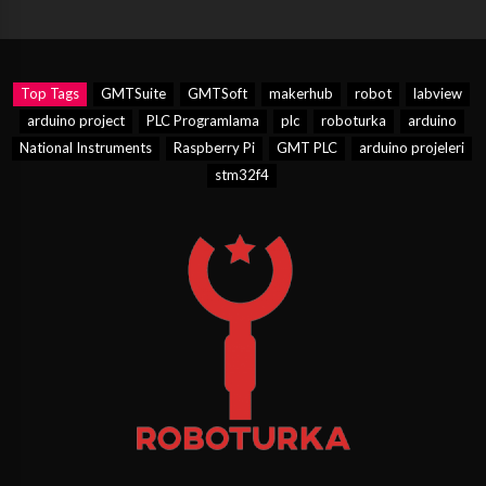
Top Tags
GMTSuite
GMTSoft
makerhub
robot
labview
arduino project
PLC Programlama
plc
roboturka
arduino
National Instruments
Raspberry Pi
GMT PLC
arduino projeleri
stm32f4