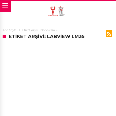
Ana Sayfa
Etiket Arşivi: labview lm35
ETIKET ARŞIVI: LABVIEW LM35