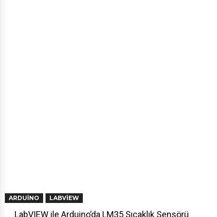
ARDUINO
LABVIEW
LabVIEW ile Arduino’da LM35 Sıcaklık Sensörü