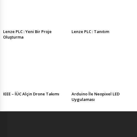
Lenze PLC : Yeni Bir Proje
Lenze PLC : Tanıtım
Oluşturma
IEEE – İÜC Alçin Drone Takımı
Arduino İle Neopixel LED
Uygulaması