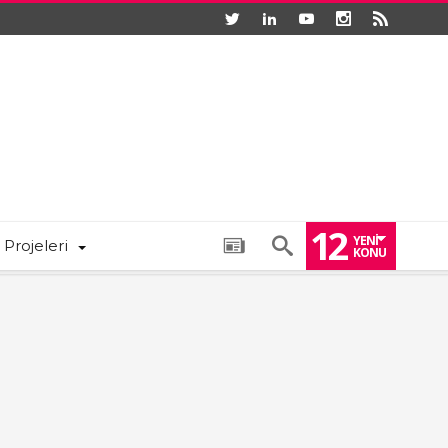
12
YENI
 Projeleri
KONU