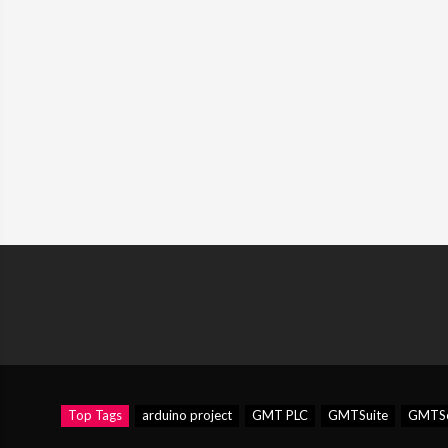
Top Tags
arduino project
GMT PLC
GMTSuite
GMTSo