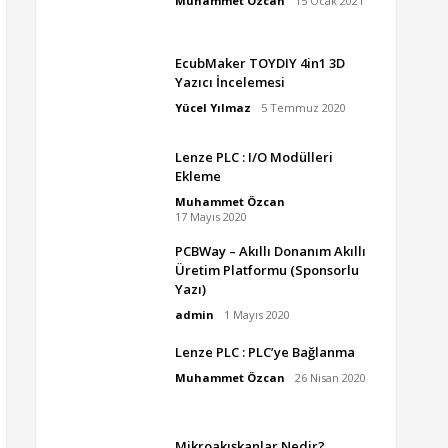
Muhammet Özcan
15 Ocak 2021
EcubMaker TOYDIY 4in1 3D
Yazıcı İncelemesi
Yücel Yılmaz
5 Temmuz 2020
Lenze PLC : I/O Modülleri
Ekleme
Muhammet Özcan
17 Mayıs 2020
PCBWay – Akıllı Donanım Akıllı
Üretim Platformu (Sponsorlu
Yazı)
admin
1 Mayıs 2020
Lenze PLC : PLC’ye Bağlanma
Muhammet Özcan
26 Nisan 2020
Mikroakışkanlar Nedir?