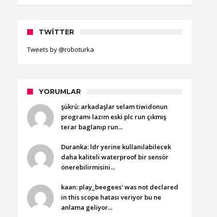
TWITTER
Tweets by @roboturka
YORUMLAR
şükrü: arkadaşlar selam tiwidonun
programı lazım eski plc run çıkmış
terar baglanıp run...
Duranka: ldr yerine kullanılabilecek
daha kaliteli waterproof bir sensör
önerebilirmisini...
kaan: play_beegees' was not declared
in this scope hatası veriyor bu ne
anlama geliyor...