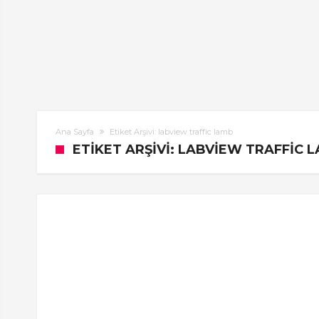
Ana Sayfa
Etiket Arşivi: labview traffic lamb
ETIKET ARŞIVI: LABVIEW TRAFFIC 