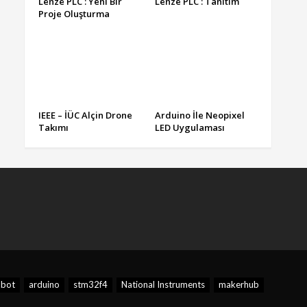
Lenze PLC : Yeni Bir
Lenze PLC : Tanıtım
Proje Oluşturma
IEEE – İÜC Alçin Drone
Arduino İle Neopixel
Takımı
LED Uygulaması
obot
arduino
stm32f4
National Instruments
makerhub