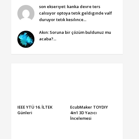
son ekserıyet: kanka devre ters
calısıyor optoya tetık geldıgınde valf
duruyor tetık kesılınce...
Akın: Soruna bir çözüm buldunuz mu
acaba?...
IEEE YTÜ 16. İLTEK
EcubMaker TOYDIY
Günleri
4in1 3D Yazıcı
İncelemesi