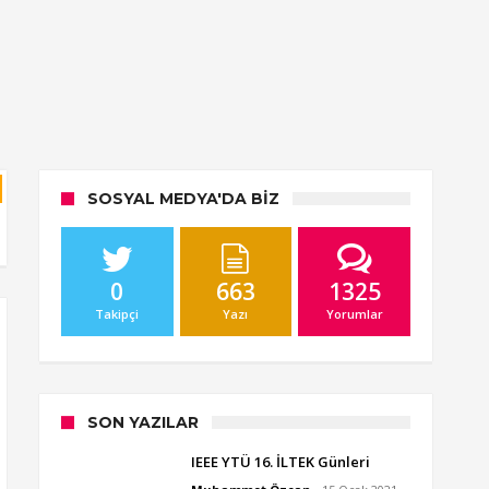
SOSYAL MEDYA'DA BIZ
0
663
1325
Takipçi
Yazı
Yorumlar
SON YAZILAR
IEEE YTÜ 16. İLTEK Günleri