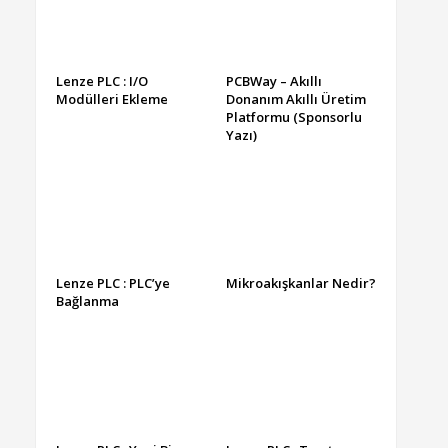
Lenze PLC : I/O
PCBWay – Akıllı
Modülleri Ekleme
Donanım Akıllı Üretim
Platformu (Sponsorlu
Yazı)
Lenze PLC : PLC’ye
Mikroakışkanlar Nedir?
Bağlanma