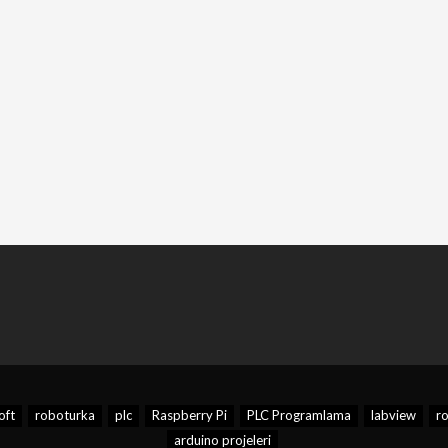
ft
roboturka
plc
Raspberry Pi
PLC Programlama
labview
r
arduino projeleri