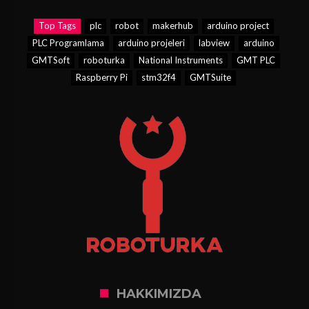
Top Tags
plc
robot
makerhub
arduino project
PLC Programlama
arduino projeleri
labview
arduino
GMTSoft
roboturka
National Instruments
GMT PLC
Raspberry Pi
stm32f4
GMTSuite
HAKKIMIZDA