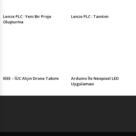
Lenze PLC : Yeni Bir Proje
Lenze PLC : Tanıtım
Oluşturma
IEEE – İÜC Alçin Drone Takımı
Arduino İle Neopixel LED
Uygulaması