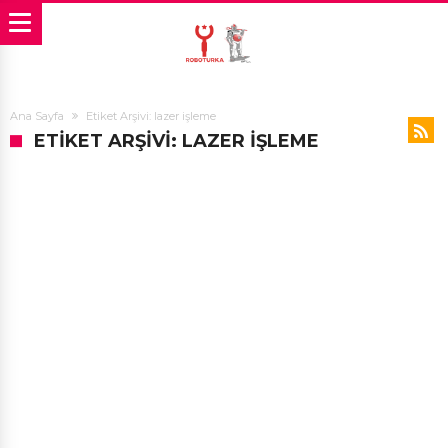
Ana Sayfa
Etiket Arşivi: lazer işleme
ETIKET ARŞIVI: LAZER IŞLEME