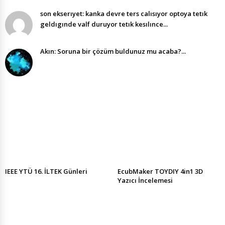
son ekserıyet: kanka devre ters calısıyor optoya tetık
geldıgınde valf duruyor tetık kesılınce...
Akın: Soruna bir çözüm buldunuz mu acaba?...
IEEE YTÜ 16. İLTEK Günleri
EcubMaker TOYDIY 4in1 3D
Yazıcı İncelemesi