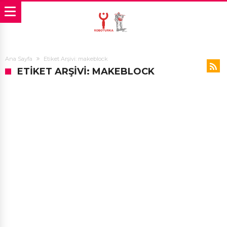
Ana Sayfa
Etiket Arşivi: makeblock
ETIKET ARŞIVI: MAKEBLOCK