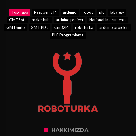
Top Tags
Raspberry Pi
arduino
robot
plc
labview
GMTSoft
makerhub
arduino project
National Instruments
GMTSuite
GMT PLC
stm32f4
roboturka
arduino projeleri
PLC Programlama
HAKKIMIZDA