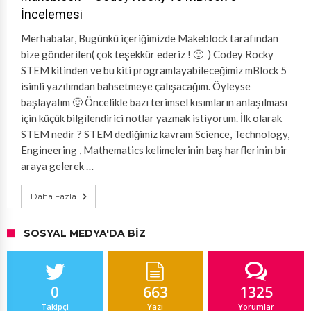
İncelemesi
Merhabalar, Bugünkü içeriğimizde Makeblock tarafından
bize gönderilen( çok teşekkür ederiz ! 🙂 ) Codey Rocky
STEM kitinden ve bu kiti programlayabileceğimiz mBlock 5
isimli yazılımdan bahsetmeye çalışacağım. Öyleyse
başlayalım 🙂 Öncelikle bazı terimsel kısımların anlaşılması
için küçük bilgilendirici notlar yazmak istiyorum. İlk olarak
STEM nedir ? STEM dediğimiz kavram Science, Technology,
Engineering , Mathematics kelimelerinin baş harflerinin bir
araya gelerek …
Daha Fazla
SOSYAL MEDYA'DA BIZ
0
663
1325
Takipçi
Yazı
Yorumlar