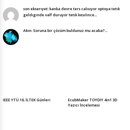
son ekserıyet: kanka devre ters calısıyor optoya tetık
geldıgınde valf duruyor tetık kesılınce...
Akın: Soruna bir çözüm buldunuz mu acaba?...
IEEE YTÜ 16. İLTEK Günleri
EcubMaker TOYDIY 4in1 3D
Yazıcı İncelemesi