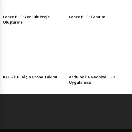
Lenze PLC : Yeni Bir Proje
Lenze PLC : Tanıtım
Oluşturma
IEEE – İÜC Alçin Drone Takımı
Arduino İle Neopixel LED
Uygulaması