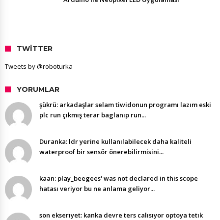
TWITTER
Tweets by @roboturka
YORUMLAR
şükrü: arkadaşlar selam tiwidonun programı lazım eski
plc run çıkmış terar baglanıp run...
Duranka: ldr yerine kullanılabilecek daha kaliteli
waterproof bir sensör önerebilirmisini...
kaan: play_beegees' was not declared in this scope
hatası veriyor bu ne anlama geliyor...
son ekserıyet: kanka devre ters calısıyor optoya tetık