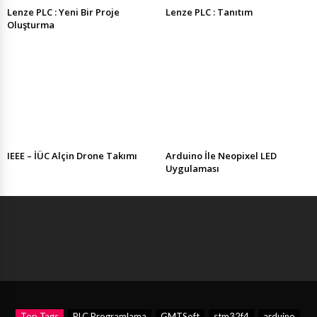
Lenze PLC : Yeni Bir Proje
Lenze PLC : Tanıtım
Oluşturma
IEEE – İÜC Alçin Drone Takımı
Arduino İle Neopixel LED
Uygulaması
Top Tags
PLC Programlama
GMTSoft
stm32f4
arduino