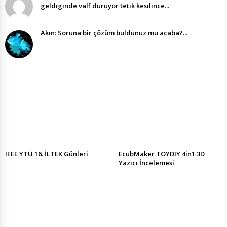
geldıgınde valf duruyor tetık kesılınce...
Akın: Soruna bir çözüm buldunuz mu acaba?...
IEEE YTÜ 16. İLTEK Günleri
EcubMaker TOYDIY 4in1 3D
Yazıcı İncelemesi