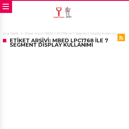
Ana Sayfa
Etiket Arşivi: MBED LPC1768 ile 7 Segment Display Kullanımı
ETIKET ARŞIVI: MBED LPC1768 ILE 7
SEGMENT DISPLAY KULLANIMI