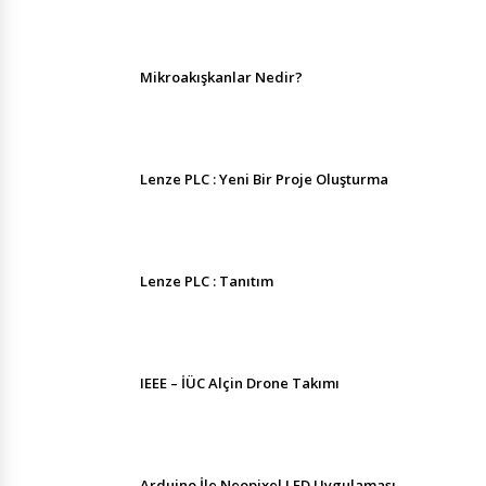
Mikroakışkanlar Nedir?
Lenze PLC : Yeni Bir Proje Oluşturma
Lenze PLC : Tanıtım
IEEE – İÜC Alçin Drone Takımı
Arduino İle Neopixel LED Uygulaması